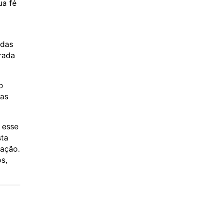
ua fé
 das
rada
o
nas
 esse
sta
ração.
s,