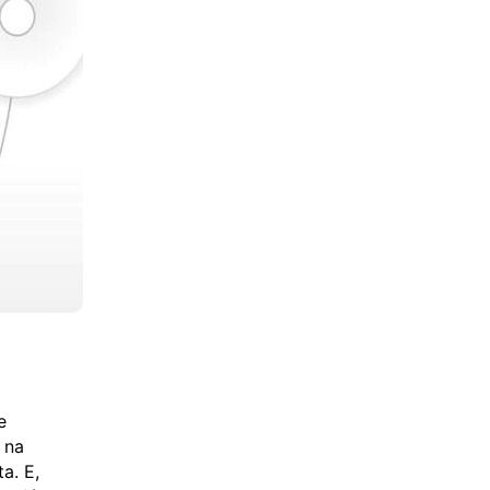
e
 na
a. E,