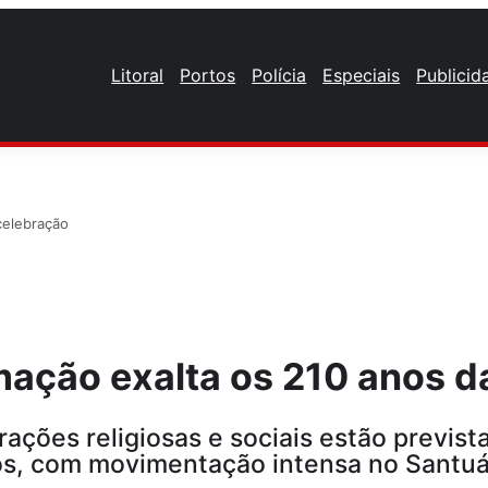
Litoral
Portos
Polícia
Especiais
Publicid
celebração
mação exalta os 210 anos d
ações religiosas e sociais estão previst
os, com movimentação intensa no Santuá