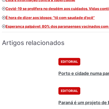
Covid-19 se prolifera no desdém aos cuidados. Vidas con
É hora de dizer aos idosos: “tô com saudade d’ocê”
Esperança palpável: 80% dos paranaenses vacinados com a
Artigos relacionados
EDITORIAL
Porto e cidade numa pa
EDITORIAL
Paraná é um projeto de 