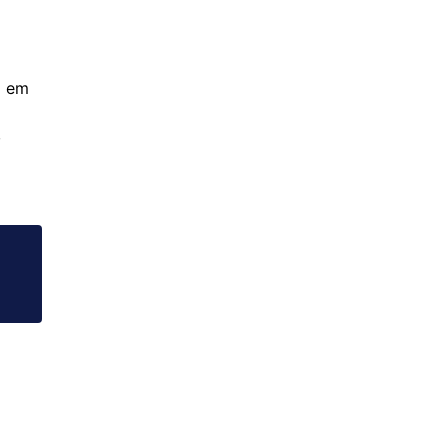
o em
,