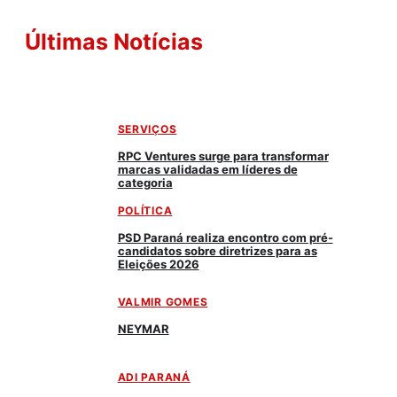
Últimas Notícias
SERVIÇOS
RPC Ventures surge para transformar
marcas validadas em líderes de
categoria
POLÍTICA
PSD Paraná realiza encontro com pré-
candidatos sobre diretrizes para as
Eleições 2026
VALMIR GOMES
NEYMAR
ADI PARANÁ