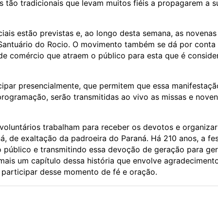
 tão tradicionais que levam muitos fiéis a propagarem a s
ciais estão previstas e, ao longo desta semana, as novenas
Santuário do Rocio. O movimento também se dá por conta
de comércio que atraem o público para esta que é conside
cipar presencialmente, que permitem que essa manifestaçã
 programação, serão transmitidas ao vivo as missas e nove
voluntários trabalham para receber os devotos e organizar
, de exaltação da padroeira do Paraná. Há 210 anos, a fe
 o público e transmitindo essa devoção de geração para ge
 mais um capítulo dessa história que envolve agradecimento
 participar desse momento de fé e oração.