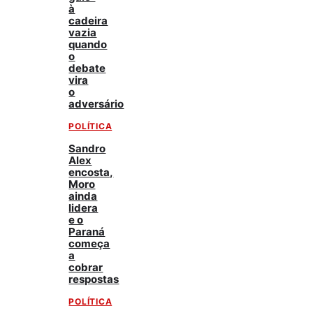
à
cadeira
vazia
quando
o
debate
vira
o
adversário
POLÍTICA
Sandro
Alex
encosta,
Moro
ainda
lidera
e o
Paraná
começa
a
cobrar
respostas
POLÍTICA