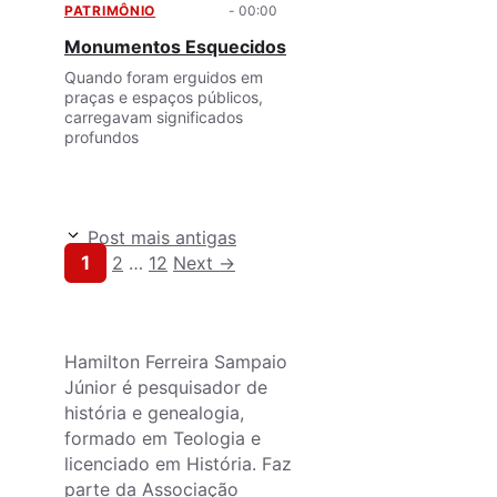
PATRIMÔNIO
- 00:00
Monumentos Esquecidos
Quando foram erguidos em
praças e espaços públicos,
carregavam significados
profundos
Post mais antigas
Page
Page
Page
1
2
…
12
Next
→
Hamilton Ferreira Sampaio
Júnior é pesquisador de
história e genealogia,
formado em Teologia e
licenciado em História. Faz
parte da Associação