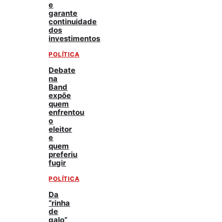
e
garante
continuidade
dos
investimentos
POLÍTICA
Debate
na
Band
expõe
quem
enfrentou
o
eleitor
e
quem
preferiu
fugir
POLÍTICA
Da
“rinha
de
galo”