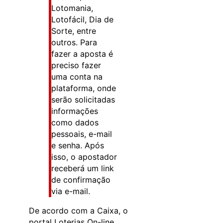
Lotomania,
Lotofácil, Dia de
Sorte, entre
outros. Para
fazer a aposta é
preciso fazer
uma conta na
plataforma, onde
serão solicitadas
informações
como dados
pessoais, e-mail
e senha. Após
isso, o apostador
receberá um link
de confirmação
via e-mail.
De acordo com a Caixa, o
portal Loterias On-line