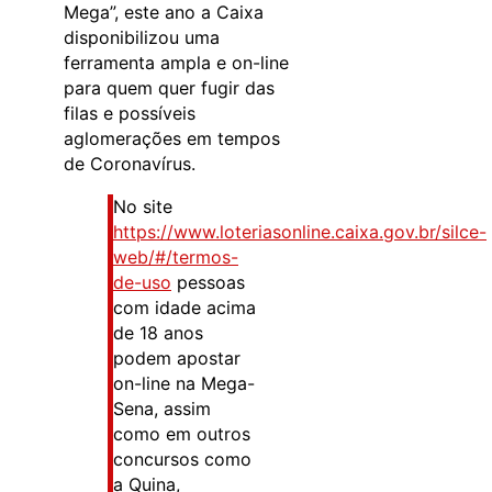
Mega”, este ano a Caixa
disponibilizou uma
ferramenta ampla e on-line
para quem quer fugir das
filas e possíveis
aglomerações em tempos
de Coronavírus.
No site
https://www.loteriasonline.caixa.gov.br/silce-
web/#/termos-
de-uso
pessoas
com idade acima
de 18 anos
podem apostar
on-line na Mega-
Sena, assim
como em outros
concursos como
a Quina,