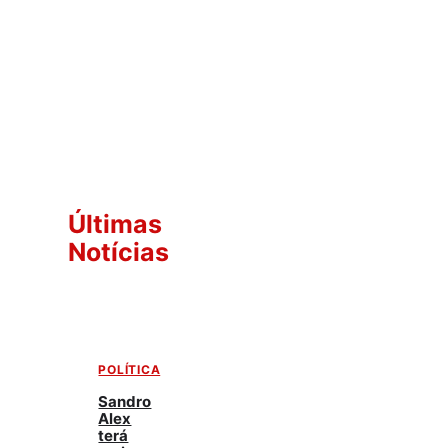
Últimas
Notícias
POLÍTICA
Sandro
Alex
terá