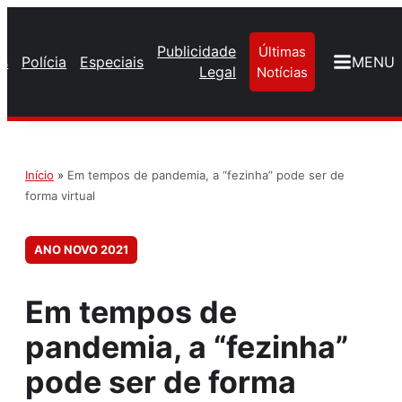
Publicidade
Últimas
os
Polícia
Especiais
MENU
Legal
Notícias
Início
»
Em tempos de pandemia, a “fezinha” pode ser de
forma virtual
ANO NOVO 2021
Em tempos de
pandemia, a “fezinha”
pode ser de forma