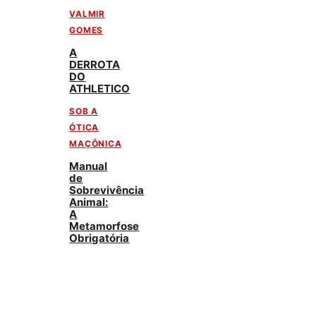
VALMIR
GOMES
A
DERROTA
DO
ATHLETICO
SOB A
ÓTICA
MAÇÔNICA
Manual
de
Sobrevivência
Animal:
A
Metamorfose
Obrigatória