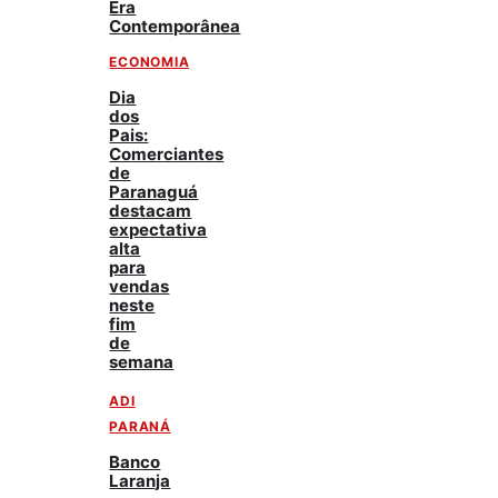
Era
Contemporânea
ECONOMIA
Dia
dos
Pais:
Comerciantes
de
Paranaguá
destacam
expectativa
alta
para
vendas
neste
fim
de
semana
ADI
PARANÁ
Banco
Laranja