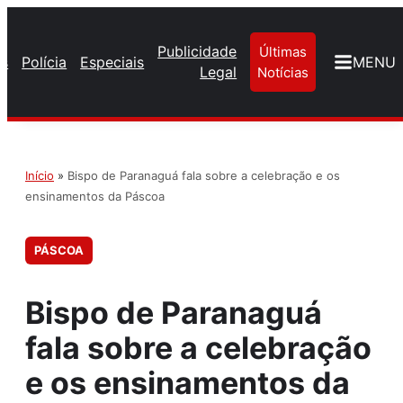
Publicidade
Últimas
os
Polícia
Especiais
MENU
Legal
Notícias
Início
»
Bispo de Paranaguá fala sobre a celebração e os
ensinamentos da Páscoa
PÁSCOA
Bispo de Paranaguá
fala sobre a celebração
e os ensinamentos da