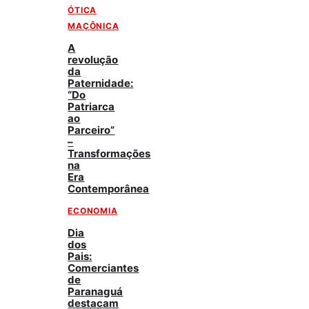
ÓTICA
MAÇÔNICA
A
revolução
da
Paternidade:
“Do
Patriarca
ao
Parceiro”
–
Transformações
na
Era
Contemporânea
ECONOMIA
Dia
dos
Pais:
Comerciantes
de
Paranaguá
destacam