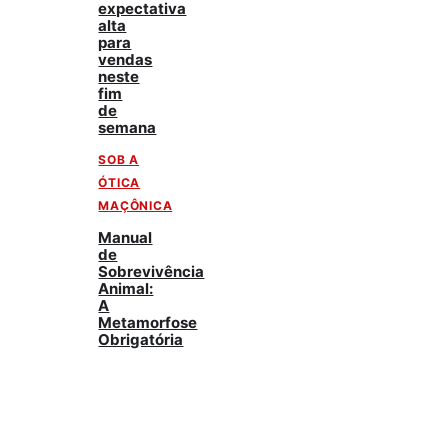
expectativa
alta
para
vendas
neste
fim
de
semana
SOB A
ÓTICA
MAÇÔNICA
Manual
de
Sobrevivência
Animal:
A
Metamorfose
Obrigatória