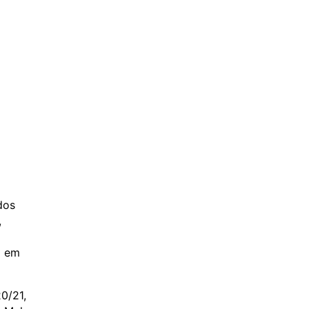
dos
,
m em
0/21,