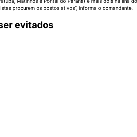
atuba, Matinhos e Pontal do Paraná) e mais dois na Ilha do
istas procurem os postos ativos”, informa o comandante.
er evitados