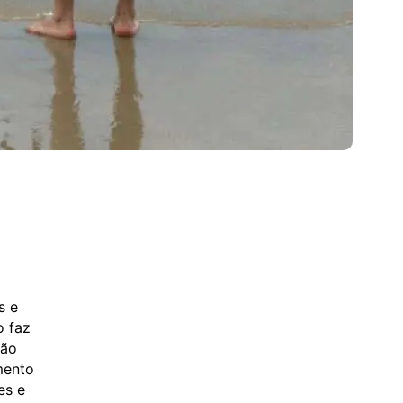
s e
o faz
ção
mento
es e