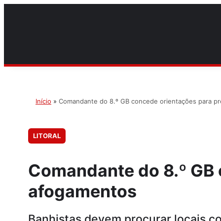
Início
»
Comandante do 8.º GB concede orientações para p
LITORAL
Comandante do 8.º GB 
afogamentos
Banhistas devem procurar locais co