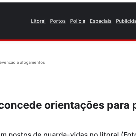
Litoral
Portos
Polícia
Especiais
Publicid
revenção a afogamentos
concede orientações para 
m postos de guarda-vidas no litoral (Fot