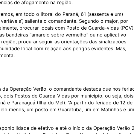
ências de afogamento na região.
emos, em todo o litoral do Paraná, 61 (sessenta e um)
variáveis”, salienta o comandante. Segundo o major, por
almente, procurar locais com Posto de Guarda-vidas (PGV)
das bandeiras “amarelo sobre vermelho” ou no aplicativo
egião, procurar seguir as orientações das sinalizações
munidade local com relação aos perigos evidentes. Mas,
ementa.
a da Operação Verão, o comandante destaca que nos feria
 dois Postos de Guarda-Vidas por município, ou seja, dois
á e Paranaguá (Ilha do Mel). “A partir do feriado de 12 de
 pelo menos, um posto em Guaratuba, um em Matinhos e u
ponibilidade de efetivo e até o início da Operação Verão 2