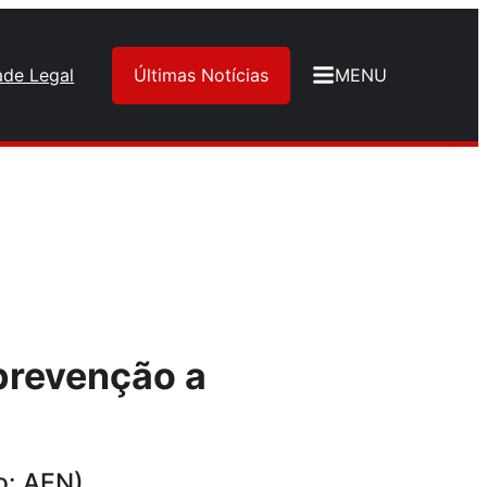
ade Legal
Últimas Notícias
MENU
prevenção a
o: AEN)