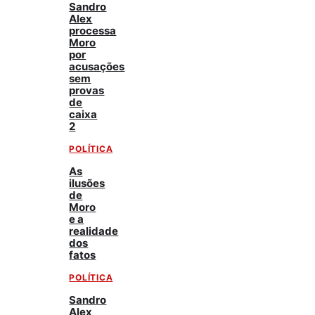
Sandro
Alex
processa
Moro
por
acusações
sem
provas
de
caixa
2
POLÍTICA
As
ilusões
de
Moro
e a
realidade
dos
fatos
POLÍTICA
Sandro
Alex