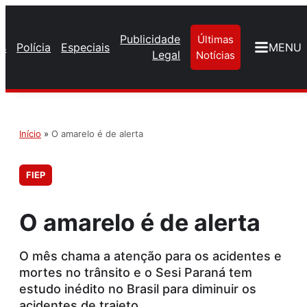
Publicidade
Últimas
os
Polícia
Especiais
MENU
Legal
Notícias
Início
»
O amarelo é de alerta
FIEP
O amarelo é de alerta
O mês chama a atenção para os acidentes e
mortes no trânsito e o Sesi Paraná tem
estudo inédito no Brasil para diminuir os
acidentes de trajeto