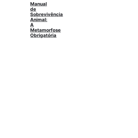
Manual
de
Sobrevivência
Animal:
A
Metamorfose
Obrigatória