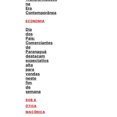
na
Era
Contemporânea
ECONOMIA
Dia
dos
Pais:
Comerciantes
de
Paranaguá
destacam
expectativa
alta
para
vendas
neste
fim
de
semana
SOB A
ÓTICA
MAÇÔNICA