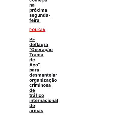
na
próxima
segunda-
feira
POLÍCIA
PF
deflagra
“Operação
Trama
de
Aço”
para
desmantelar
organização
criminosa
de
tráfico
internacional
de
armas