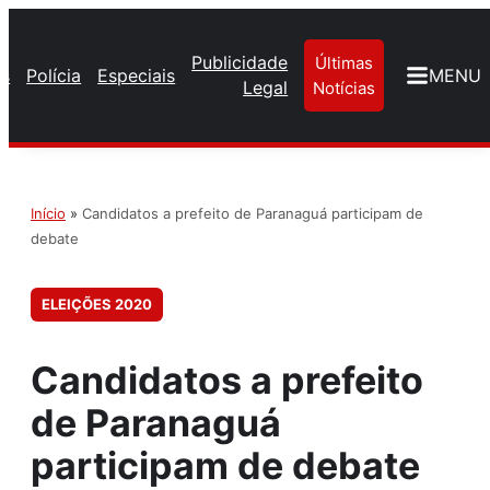
Publicidade
Últimas
os
Polícia
Especiais
MENU
Legal
Notícias
Início
»
Candidatos a prefeito de Paranaguá participam de
debate
ELEIÇÕES 2020
Candidatos a prefeito
de Paranaguá
participam de debate