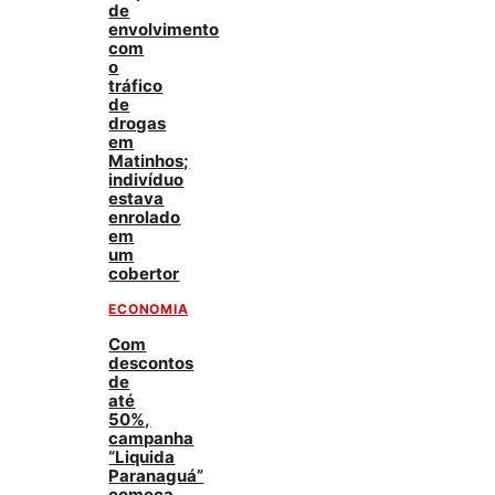
de
envolvimento
com
o
tráfico
de
drogas
em
Matinhos;
indivíduo
estava
enrolado
em
um
cobertor
ECONOMIA
Com
descontos
de
até
50%,
campanha
“Liquida
Paranaguá”
começa