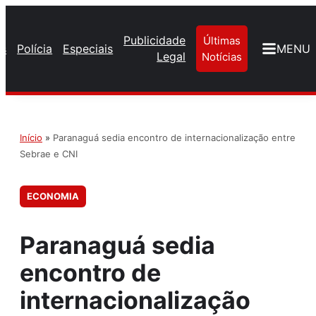
Publicidade
Últimas
os
Polícia
Especiais
MENU
Legal
Notícias
Início
»
Paranaguá sedia encontro de internacionalização entre
Sebrae e CNI
ECONOMIA
Paranaguá sedia
encontro de
internacionalização