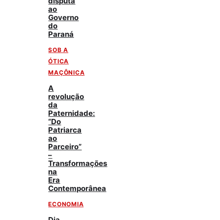
disputa
ao
Governo
do
Paraná
SOB A
ÓTICA
MAÇÔNICA
A
revolução
da
Paternidade:
“Do
Patriarca
ao
Parceiro”
–
Transformações
na
Era
Contemporânea
ECONOMIA
Dia