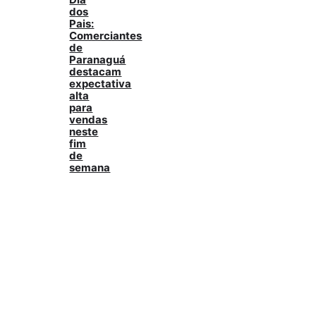
dos
Pais:
Comerciantes
de
Paranaguá
destacam
expectativa
alta
para
vendas
neste
fim
de
semana