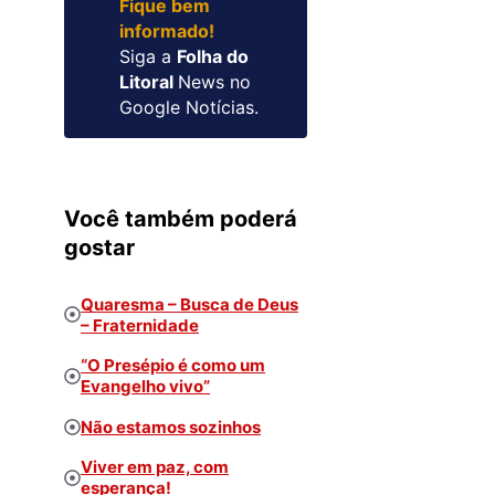
Fique bem
informado!
Siga a
Folha do
Litoral
News no
Google Notícias.
Você também poderá
gostar
Quaresma – Busca de Deus
– Fraternidade
“O Presépio é como um
Evangelho vivo”
Não estamos sozinhos
Viver em paz, com
esperança!