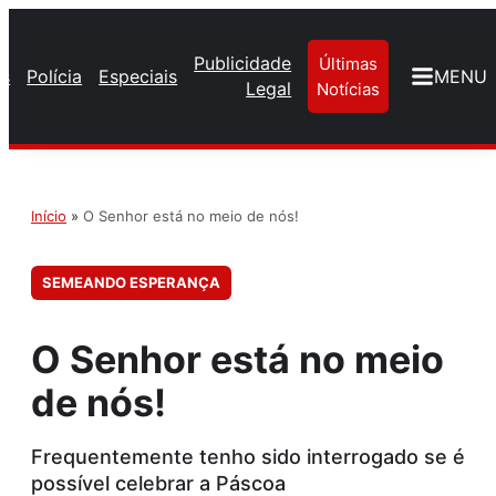
Publicidade
Últimas
os
Polícia
Especiais
MENU
Legal
Notícias
Início
»
O Senhor está no meio de nós!
SEMEANDO ESPERANÇA
O Senhor está no meio
de nós!
Frequentemente tenho sido interrogado se é
possível celebrar a Páscoa