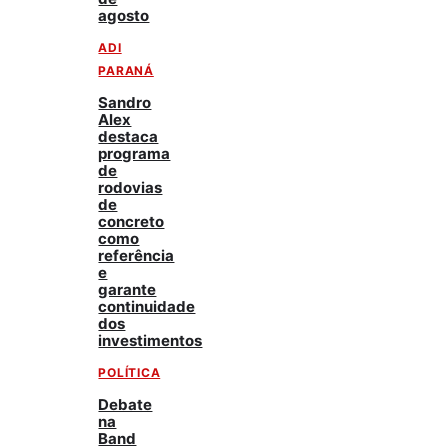
agosto
ADI
PARANÁ
Sandro
Alex
destaca
programa
de
rodovias
de
concreto
como
referência
e
garante
continuidade
dos
investimentos
POLÍTICA
Debate
na
Band