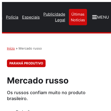
Publicidade
Últimas
os
Polícia
Especiais
MENU
Legal
Notícias
Início
»
Mercado russo
PARANÁ PRODUTIVO
Mercado russo
Os russos confiam muito no produto
brasileiro.