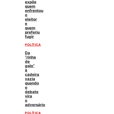
expõe
quem
enfrentou
o
eleitor
e
quem
preferiu
fugir
POLÍTICA
Da
“rinha
de
galo”
à
cadeira
vazia
quando
o
debate
vira
o
adversário
POLÍTICA