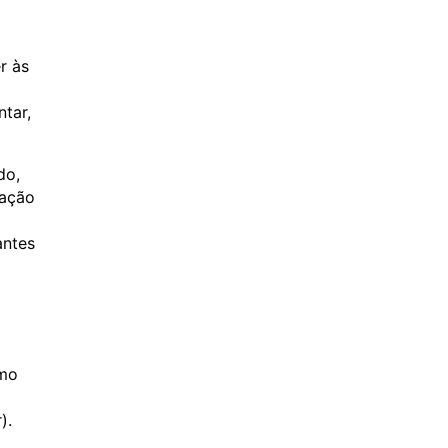
r às
ntar,
do,
iação
antes
smo
).