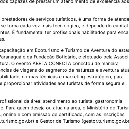
ados capazes de prestar um atendimento de excelência aos
 prestadores de serviços turísticos, é uma forma de atende
se torna cada vez mais tecnológico, e depende do capital
tes. É fundamental ter profissionais habilitados para enca
as.
 capacitação em Ecoturismo e Turismo de Aventura do esta
 Paranaguá e da Fundação Boticário, e efetuado pela Assoc
entura. O evento ABETA CONECTA conectou de maneira
ências de viagens do segmento de natureza e aventura atu
bilidade, normas técnicas e marketing estratégico, para
proporcionar atividades aos turistas de forma segura e
ofissional da área: atendimento ao turista, gastronomia,
etc. Para quem deseja ou atua na área, o Ministério do Turi
s, online e com emissão de certificado, com as inscrições
turismo.gov.br) e Gestor de Turismo (gestor.turismo.gov.br