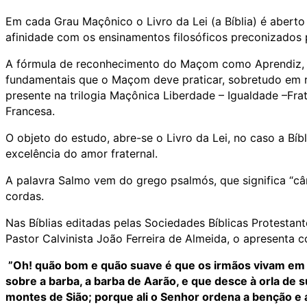
Em cada Grau Maçônico o Livro da Lei (a Bíblia) é abert
afinidade com os ensinamentos filosóficos preconizados 
A fórmula de reconhecimento do Maçom como Aprendiz, in
fundamentais que o Maçom deve praticar, sobretudo em r
presente na trilogia Maçônica Liberdade – Igualdade –Fr
Francesa.
O objeto do estudo, abre-se o Livro da Lei, no caso a Bíb
excelência do amor fraternal.
A palavra Salmo vem do grego psalmós, que significa “câ
cordas.
Nas Bíblias editadas pelas Sociedades Bíblicas Protestan
Pastor Calvinista João Ferreira de Almeida, o apresenta c
”Oh! quão bom e quão suave é que os irmãos vivam em 
sobre a barba, a barba de Aarão, e que desce à orla de
montes de Sião; porque ali o Senhor ordena a benção e 