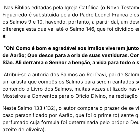
Nas Bíblias editadas pela Igreja Católica (o Novo Testam
Figueiredo é substituída pela do Padre Leonel Franca e 
os Salmos 9 e 10, havendo, portanto, a partir daí, um de
diferença esta que vai até o Salmo 146, que foi dividido 
é:
”Oh! Como é bom e agradável aos irmãos viverem junto
de Aarão; Que desce para a orla de suas vestiduras. 
Sião. Ali derrama o Senhor a benção, a vida para todo o
Atribui-se a autoria dos Salmos ao Rei Davi, pai de Salo
um artista que compôs os Salmos para serem cantados so
contendo o Livro dos Salmos, muitas vezes utilizado nas d
Mosteiros e Conventos para o Ofício Divino, na recitaçã
Neste Salmo 133 (132), o autor compara o prazer de se v
caso personificado por Aarão, que foi o primeiro) sente
perfumado cuja fórmula foi determinada pelo próprio Deu
azeite de oliveira).