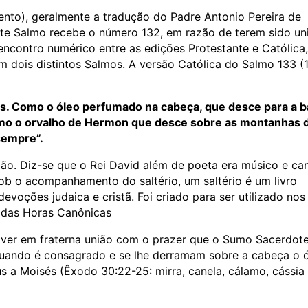
ento), geralmente a tradução do Padre Antonio Pereira de
este Salmo recebe o número 132, em razão de terem sido un
sencontro numérico entre as edições Protestante e Católica,
em dois distintos Salmos. A versão Católica do Salmo 133 (
s. Como o óleo perfumado na cabeça, que desce para a b
Como o orvalho de Hermon que desce sobre as montanhas 
 sempre”.
mão. Diz-se que o Rei David além de poeta era músico e can
b o acompanhamento do saltério, um saltério é um livro
evoções judaica e cristã. Foi criado para ser utilizado nos
o das Horas Canônicas
iver em fraterna união com o prazer que o Sumo Sacerdote
 quando é consagrado e se lhe derramam sobre a cabeça o 
s a Moisés (Êxodo 30:22-25: mirra, canela, cálamo, cássia