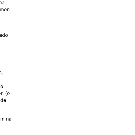
ba
rmon
iado
s,
to
r, (o
ade
em na