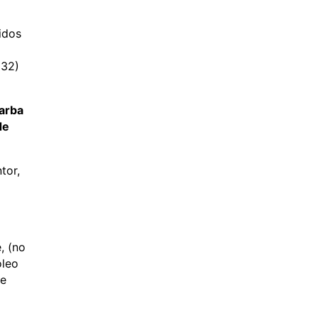
idos
132)
arba
de
tor,
, (no
óleo
 e