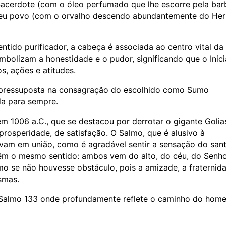
erdote (com o óleo perfumado que lhe escorre pela bar
 seu povo (com o orvalho descendo abundantemente do He
entido purificador, a cabeça é associada ao centro vital da
mbolizam a honestidade e o pudor, significando que o Inic
s, ações e atitudes.
, pressuposta na consagração do escolhido como Sumo
da para sempre.
 em 1006 a.C., que se destacou por derrotar o gigante Golia
prosperidade, de satisfação. O Salmo, que é alusivo à
ivam em união, como é agradável sentir a sensação do san
 têm o mesmo sentido: ambos vem do alto, do céu, do Senho
mo se não houvesse obstáculo, pois a amizade, a fraternid
smas.
o Salmo 133 onde profundamente reflete o caminho do hom