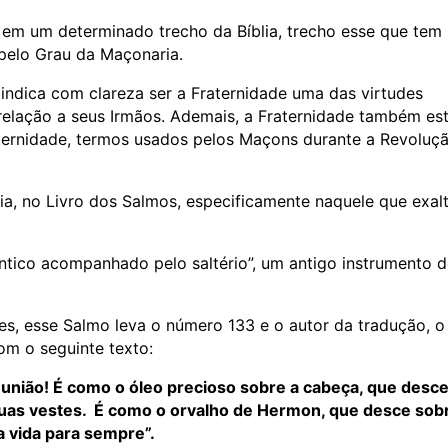
o em um determinado trecho da Bíblia, trecho esse que tem
pelo Grau da Maçonaria.
dica com clareza ser a Fraternidade uma das virtudes
elação a seus Irmãos. Ademais, a Fraternidade também es
aternidade, termos usados pelos Maçons durante a Revoluç
lia, no Livro dos Salmos, especificamente naquele que exal
ntico acompanhado pelo saltério”, um antigo instrumento 
tes, esse Salmo leva o número 133 e o autor da tradução, o
om o seguinte texto:
união! É como o óleo precioso sobre a cabeça, que desc
 suas vestes. É como o orvalho de Hermon, que desce sob
a vida para sempre”.