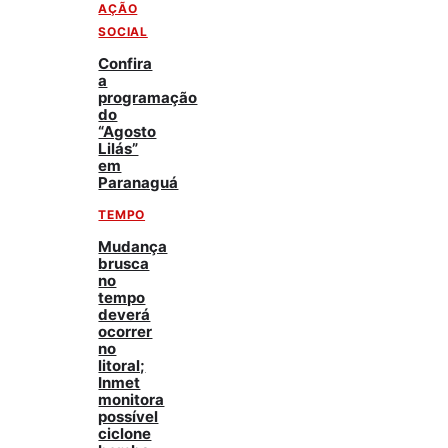
AÇÃO
SOCIAL
Confira
a
programação
do
“Agosto
Lilás”
em
Paranaguá
TEMPO
Mudança
brusca
no
tempo
deverá
ocorrer
no
litoral;
Inmet
monitora
possível
ciclone