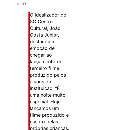
arte.
O idealizador do
5C Centro
Cultural, João
Costa Junior,
destacou a
emoção de
chegar ao
lançamento do
terceiro filme
produzido pelos
alunos da
instituição. “É
uma noite muito
especial. Hoje
lançamos um
filme produzido e
escrito pelas
próprias crianças.