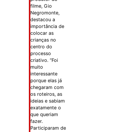
filme, Gio
Negromonte,
destacou a
importância de
colocar as
crianças no
centro do
processo
criativo. “Foi
muito
interessante
porque elas já
chegaram com
os roteiros, as
ideias e sabiam
exatamente o
que queriam
fazer.
Participaram de