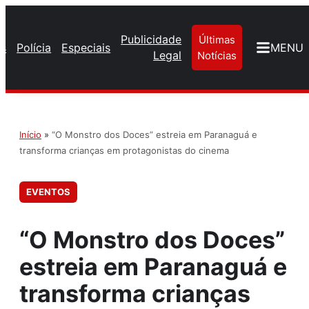
Publicidade
Últimas
os
Polícia
Especiais
MENU
Legal
Notícias
Início
»
“O Monstro dos Doces” estreia em Paranaguá e
transforma crianças em protagonistas do cinema
EVENTOS
“O Monstro dos Doces”
estreia em Paranaguá e
transforma crianças