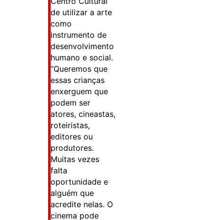
Centro Cultural
de utilizar a arte
como
instrumento de
desenvolvimento
humano e social.
“Queremos que
essas crianças
enxerguem que
podem ser
atores, cineastas,
roteiristas,
editores ou
produtores.
Muitas vezes
falta
oportunidade e
alguém que
acredite nelas. O
cinema pode