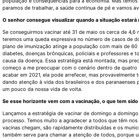
população e consequências para a economia. Mas temos q
paramos de trabalhar, a saúde continua de pé e vamos av
O senhor consegue visualizar quando a situação estará
Se conseguirmos vacinar até 31 de maio os cerca de 4,6 
teremos uma queda expressiva no número de casos de doe
plano de imunização atinge a população com mais de 60 
diabetes, doenças brônquicas, policiais e professores e
causa da doença. Essa estratégia está montada, mas prec
começo a me preocupar com o cenário dentro de quatro o
acabar em 2021, ela pode arrefecer, mas provavelmente 
dando atenção à vida dos brasileiros e dos paranaenses
um pouco da nossa vida de volta.
Se esse horizonte vem com a vacinação, o que tem sido 
Lançamos a estratégia de vacinar de domingo a domingo 
processo. Temos muito a agradecer a todos que têm nos a
vacinas chegam, são rapidamente distribuídas e os munic
também serve para chamar a atenção de todos, porque um