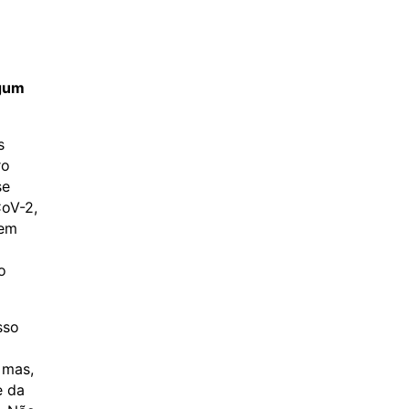
lgum
s
ro
se
CoV-2,
tem
o
sso
 mas,
e da