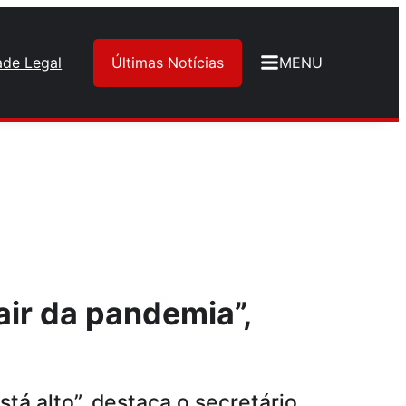
ade Legal
Últimas Notícias
MENU
air da pandemia”,
á alto”, destaca o secretário