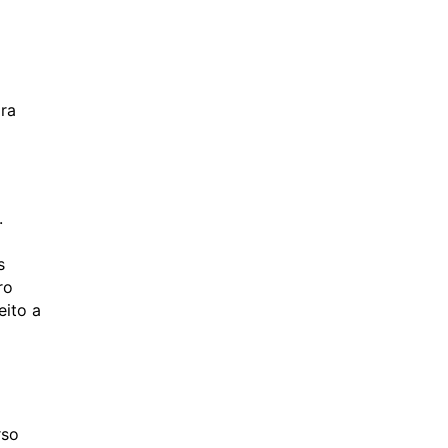
ara
.
s
ro
eito a
rso