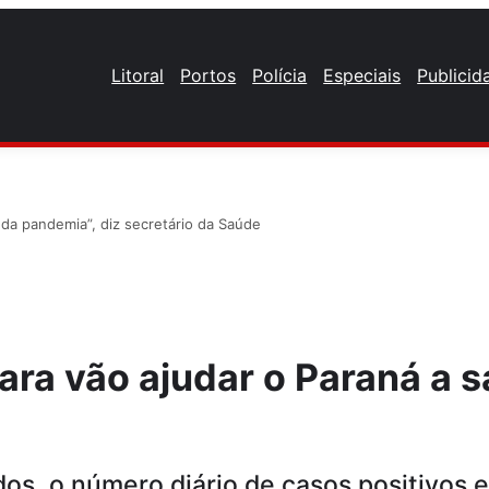
Litoral
Portos
Polícia
Especiais
Publicid
r da pandemia”, diz secretário da Saúde
ara vão ajudar o Paraná a s
 o número diário de casos positivos est