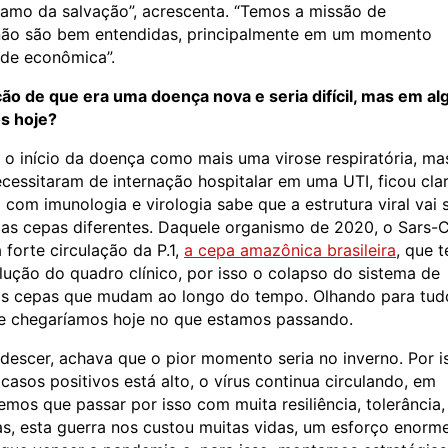
lsamo da salvação”, acrescenta. “Temos a missão de
s não são bem entendidas, principalmente em um momento
ade econômica”.
o de que era uma doença nova e seria difícil, mas em a
s hoje?
 o início da doença como mais uma virose respiratória, ma
essitaram de internação hospitalar em uma UTI, ficou cla
com imunologia e virologia sabe que a estrutura viral vai 
as cepas diferentes. Daquele organismo de 2020, o Sars-
forte circulação da P.1,
a cepa amazônica brasileira
, que 
ução do quadro clínico, por isso o colapso do sistema de
utras cepas que mudam ao longo do tempo. Olhando para tud
que chegaríamos hoje no que estamos passando.
descer, achava que o pior momento seria no inverno. Por i
sos positivos está alto, o vírus continua circulando, em
mos que passar por isso com muita resiliência, tolerância,
s, esta guerra nos custou muitas vidas, um esforço enorm