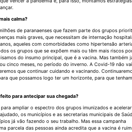
ue vencer a pandemia e, para isso, montamos estratégias
ançar.
 mais calma?
milhões de paranaenses que fazem parte dos grupos priorit
nças mais graves, que necessitam de internação hospital
anos, aqueles com comorbidades como hipertensão arteria
 todos os grupos que se expõem mais ou têm mais riscos po
isamos do insumo principal, que é a vacina. Mas também j
u cinco meses, no período do inverno. A Covid-19 não va
teremos que continuar cuidando e vacinando. Continuarem
 para que possamos logo ter um horizonte, para que tenha
feito para antecipar sua chegada?
para ampliar o espectro dos grupos imunizados e acelerar
judado, os municípios e as secretarias municipais de Saúd
ípios já vão fazendo o seu trabalho. Mas essa campanha
a parcela das pessoas ainda acredita que a vacina é ruim