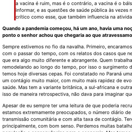
a vacina é ruim, mas é o contrário, a vacina é o bá
informar, e as questões de saúde pública às veze
crítico como esse, que também influencia na ativid
Quando a pandemia começou, há um ano, havia uma noçã
ponto o senhor achou que chegaria ao que atravessamo
Sempre estivemos no fio da navalha. Primeiro, encaramos
com o passar do tempo, com os relatos dos casos que nec
que era algo muito diferente e abrangente. Quem trabalha 
remodelando ao longo do tempo, por isso o surgimento d
temos hoje diversas cepas. Foi constatado no Paraná uma 
um contágio muito maior, com muito mais rapidez de evol
saúde. Mas tem a variante britânica, a sul-africana e o
isso de maneira retrospectiva, não dava para imaginar 
Apesar de eu sempre ter uma leitura de que poderia recru
estamos extremamente preocupados, o número diário de ca
transmissão comunitária e com alta taxa de contágio. Tere
principalmente, com bom senso. Perdemos muitas batalha