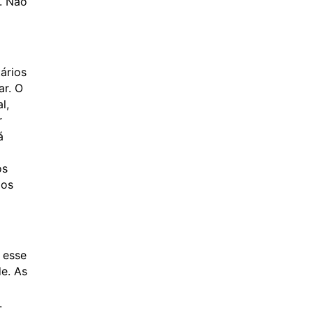
. Não
ários
ar. O
l,
r
á
i
os
mos
 esse
e. As
.