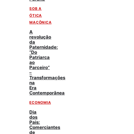
SOB A
ÓTICA
MAÇÔNICA
A
revolução
da
Paternidade:
“Do
Patriarca
ao
Parceiro”
–
Transformações
na
Era
Contemporânea
ECONOMIA
Dia
dos
Pais:
Comerciantes
de