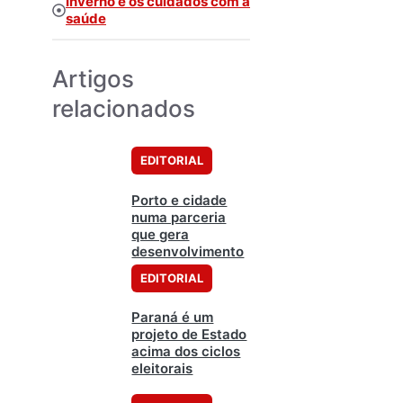
Inverno e os cuidados com a
saúde
Artigos
relacionados
EDITORIAL
Porto e cidade
numa parceria
que gera
desenvolvimento
EDITORIAL
Paraná é um
projeto de Estado
acima dos ciclos
eleitorais