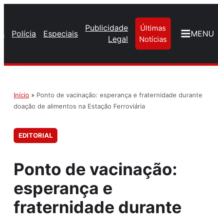
Publicidade
Últimas
os
Polícia
Especiais
MENU
Legal
Notícias
Início
»
Ponto de vacinação: esperança e fraternidade durante
doação de alimentos na Estação Ferroviária
EDITORIAL
Ponto de vacinação:
esperança e
fraternidade durante