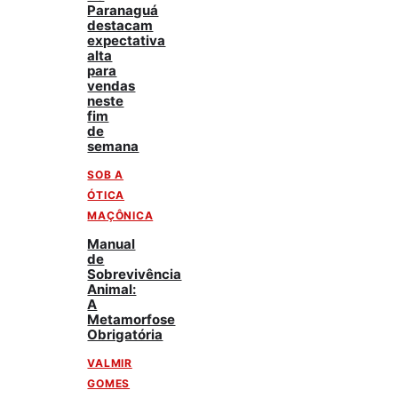
Paranaguá
destacam
expectativa
alta
para
vendas
neste
fim
de
semana
SOB A
ÓTICA
MAÇÔNICA
Manual
de
Sobrevivência
Animal:
A
Metamorfose
Obrigatória
VALMIR
GOMES