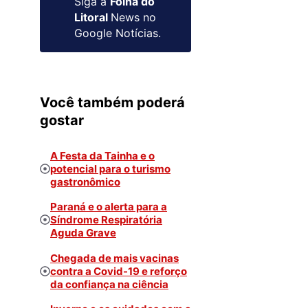
Siga a
Folha do
Litoral
News no
Google Notícias.
Você também poderá
gostar
A Festa da Tainha e o
potencial para o turismo
gastronômico
Paraná e o alerta para a
Síndrome Respiratória
Aguda Grave
Chegada de mais vacinas
contra a Covid-19 e reforço
da confiança na ciência