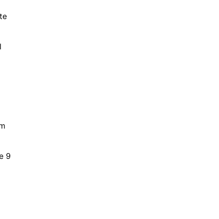
te
l
om
e 9