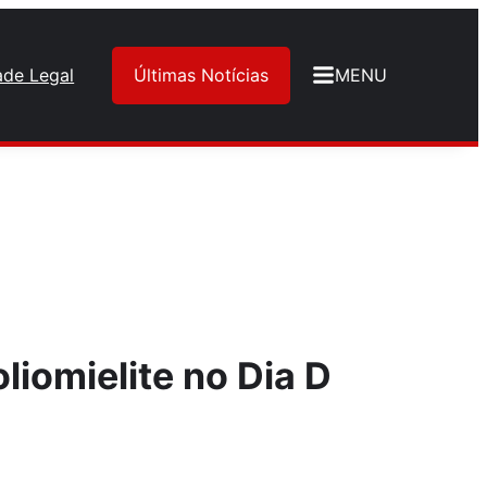
ade Legal
Últimas Notícias
MENU
liomielite no Dia D