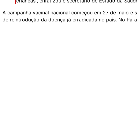
crianças”, enfatizou e secretário de Estado da Saúd
A campanha vacinal nacional começou em 27 de maio e segu
de reintrodução da doença já erradicada no país. No Para