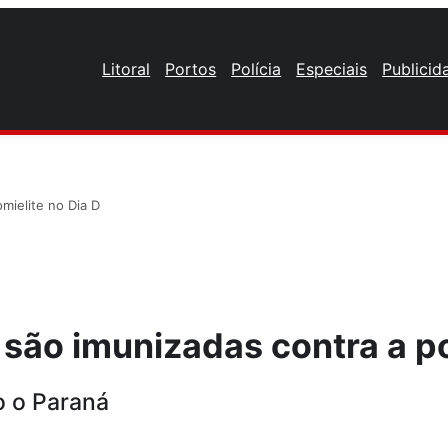
Litoral
Portos
Polícia
Especiais
Publicid
omielite no Dia D
 são imunizadas contra a po
 o Paraná