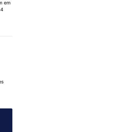
am em
14
es