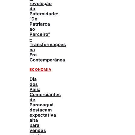
revolução
da
Paternidade:
“Do
Patriarca
ao
Parceiro”
–
Transformações
na
Era
Contemporânea
ECONOMIA
Dia
dos
Pais:
Comerciantes
de
Paranaguá
destacam
expectativa
alta
para
vendas