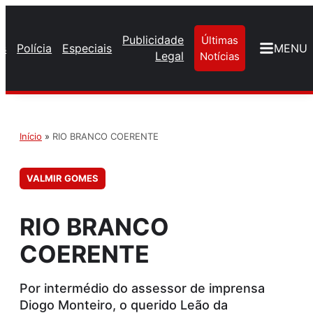
Publicidade
Últimas
os
Polícia
Especiais
MENU
Legal
Notícias
Início
»
RIO BRANCO COERENTE
VALMIR GOMES
RIO BRANCO
COERENTE
Por intermédio do assessor de imprensa
Diogo Monteiro, o querido Leão da