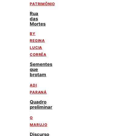
PATRIMÔNIO
Rua
das
Mortes
BY
REGINA
LUCIA
CORRÊA
Sementes
que
brotam
ADI
PARANÁ
Quadro
preliminar
O
MARUJO
Discurso