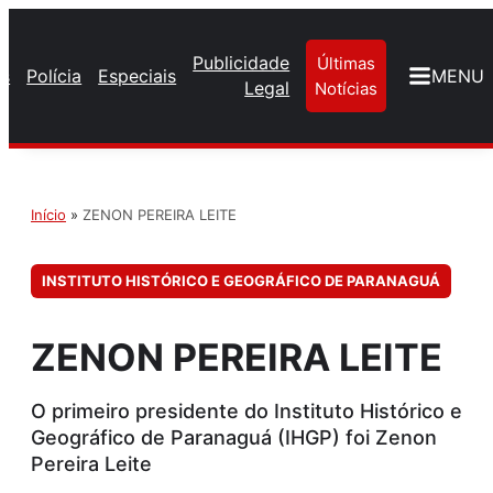
Publicidade
Últimas
os
Polícia
Especiais
MENU
Legal
Notícias
Início
»
ZENON PEREIRA LEITE
INSTITUTO HISTÓRICO E GEOGRÁFICO DE PARANAGUÁ
ZENON PEREIRA LEITE
O primeiro presidente do Instituto Histórico e
Geográfico de Paranaguá (IHGP) foi Zenon
Pereira Leite