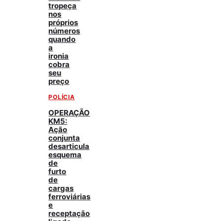
tropeça
nos
próprios
números
quando
a
ironia
cobra
seu
preço
POLÍCIA
OPERAÇÃO
KM5:
Ação
conjunta
desarticula
esquema
de
furto
de
cargas
ferroviárias
e
receptação