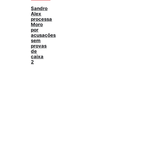
Sandro
Alex
processa
Moro
por
acusações
sem
provas
de
caixa
2