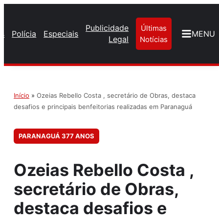
Publicidade
Últimas
os
Polícia
Especiais
MENU
Legal
Notícias
Início
»
Ozeias Rebello Costa , secretário de Obras, destaca
desafios e principais benfeitorias realizadas em Paranaguá
PARANAGUÁ 377 ANOS
Ozeias Rebello Costa ,
secretário de Obras,
destaca desafios e