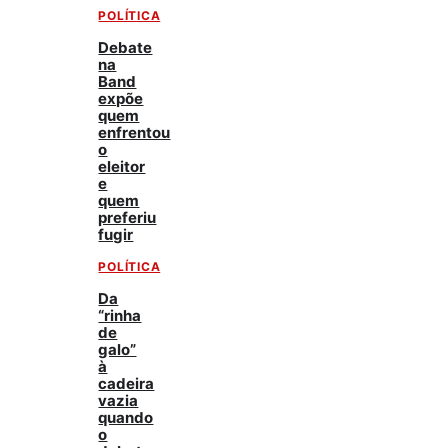
POLÍTICA
Debate
na
Band
expõe
quem
enfrentou
o
eleitor
e
quem
preferiu
fugir
POLÍTICA
Da
“rinha
de
galo”
à
cadeira
vazia
quando
o