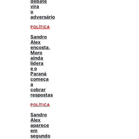
debate
vira
o
adversário
POLÍTICA
Sandro
Alex
encosta,
Moro
ainda
lidera
e o
Paraná
começa
a
cobrar
respostas
POLÍTICA
Sandro
Alex
aparece
em
segundo