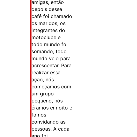
amigas, então
depois desse
café foi chamado
os maridos, os
integrantes do
motoclube e
todo mundo foi
somando, todo
mundo veio para
acrescentar. Para
realizar essa
ação, nós
começamos com
um grupo
pequeno, nós
éramos em oito e
fomos
convidando as
pessoas. A cada
ano foi