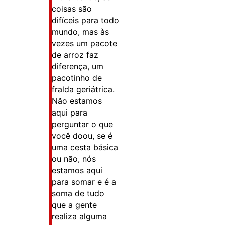
coisas são
difíceis para todo
mundo, mas às
vezes um pacote
de arroz faz
diferença, um
pacotinho de
fralda geriátrica.
Não estamos
aqui para
perguntar o que
você doou, se é
uma cesta básica
ou não, nós
estamos aqui
para somar e é a
soma de tudo
que a gente
realiza alguma