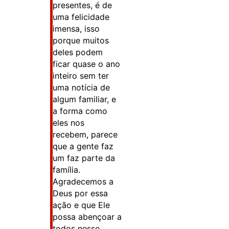
presentes, é de
uma felicidade
imensa, isso
porque muitos
deles podem
ficar quase o ano
inteiro sem ter
uma notícia de
algum familiar, e
a forma como
eles nos
recebem, parece
que a gente faz
um faz parte da
família.
Agradecemos a
Deus por essa
ação e que Ele
possa abençoar a
todos nesse