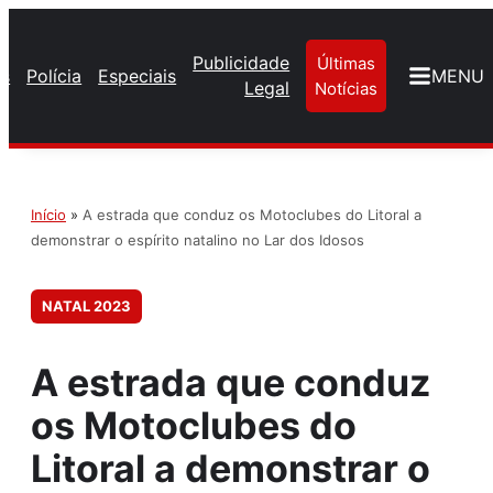
Publicidade
Últimas
os
Polícia
Especiais
MENU
Legal
Notícias
Início
»
A estrada que conduz os Motoclubes do Litoral a
demonstrar o espírito natalino no Lar dos Idosos
NATAL 2023
A estrada que conduz
os Motoclubes do
Litoral a demonstrar o