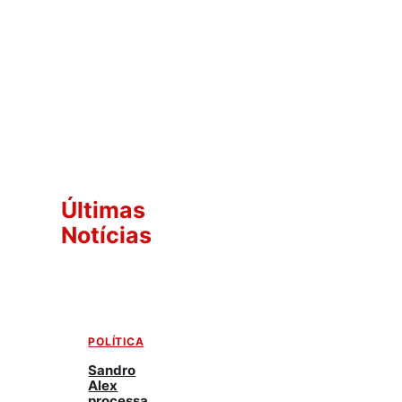
Últimas
Notícias
POLÍTICA
Sandro
Alex
processa