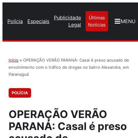
Publicidade
Últimas
os
Polícia
Especiais
MENU
Legal
Notícias
Início
»
OPERAÇÃO VERÃO PARANÁ: Casal é preso acusado de
envolvimento com o tráfico de drogas no bairro Alexandra, em
Paranaguá
POLÍCIA
OPERAÇÃO VERÃO
PARANÁ: Casal é preso