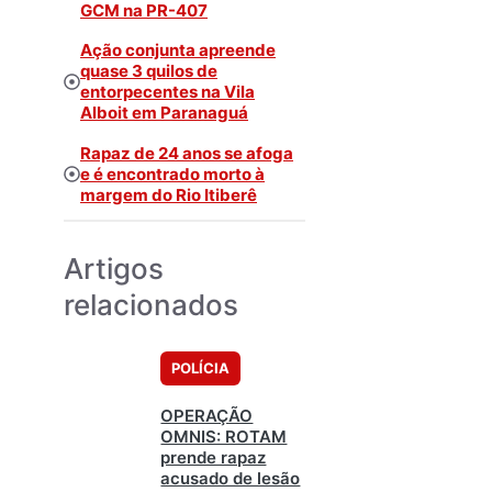
GCM na PR-407
Ação conjunta apreende
quase 3 quilos de
entorpecentes na Vila
Alboit em Paranaguá
Rapaz de 24 anos se afoga
e é encontrado morto à
margem do Rio Itiberê
Artigos
relacionados
POLÍCIA
OPERAÇÃO
OMNIS: ROTAM
prende rapaz
acusado de lesão