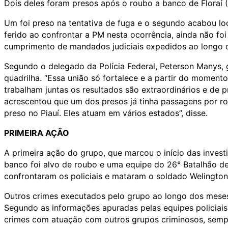
Dois deles foram presos após o roubo a banco de Floraí
Um foi preso na tentativa de fuga e o segundo acabou loc
ferido ao confrontar a PM nesta ocorrência, ainda não fo
cumprimento de mandados judiciais expedidos ao longo d
Segundo o delegado da Polícia Federal, Peterson Manys, g
quadrilha. “Essa união só fortalece e a partir do momento
trabalham juntas os resultados são extraordinários e de p
acrescentou que um dos presos já tinha passagens por rou
preso no Piauí. Eles atuam em vários estados”, disse.
PRIMEIRA AÇÃO
A primeira ação do grupo, que marcou o início das inves
banco foi alvo de roubo e uma equipe do 26° Batalhão de P
confrontaram os policiais e mataram o soldado Welington
Outros crimes executados pelo grupo ao longo dos meses
Segundo as informações apuradas pelas equipes policiais
crimes com atuação com outros grupos criminosos, semp