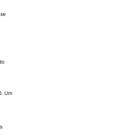
 se
do
0. Um
os