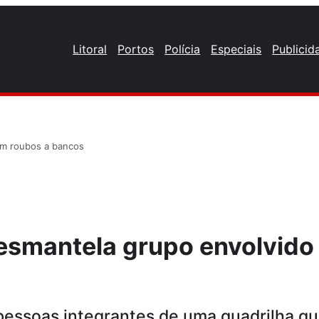
Litoral
Portos
Polícia
Especiais
Publicid
em roubos a bancos
esmantela grupo envolvido
ssoas integrantes de uma quadrilha que