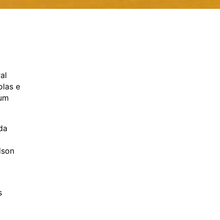
al
olas e
 um
da
dson
s