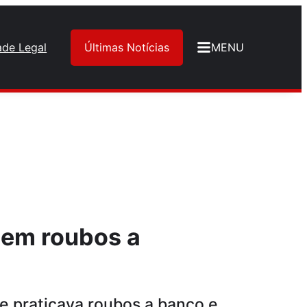
ade Legal
Últimas Notícias
MENU
 em roubos a
 praticava roubos a banco e