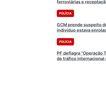
ferroviárias e receptaç
POLÍCIA
GCM prende suspeito de
indivíduo estava enrol
POLÍCIA
PF deflagra “Operação 
de tráfico internacional