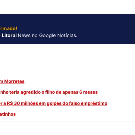
ormado!
 Litoral
News no Google Notícias.
em Morretes
nho teria agredido o filho de apenas 6 meses
r a R$ 30 milhões em golpes do falso empréstimo
atinhos