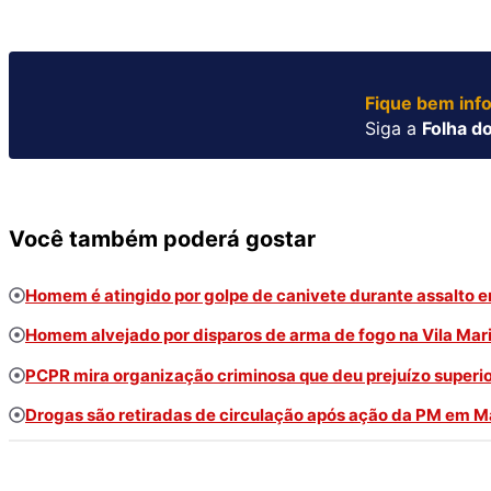
Fique bem inf
Siga a
Folha do
Você também poderá gostar
Homem é atingido por golpe de canivete durante assalto 
Homem alvejado por disparos de arma de fogo na Vila Mari
PCPR mira organização criminosa que deu prejuízo superio
Drogas são retiradas de circulação após ação da PM em M