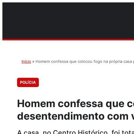
Início
»
Homem confessa que colocou fogo na própria casa 
POLÍCIA
Homem confessa que co
desentendimento com v
A casa, no Centro Histórico, foi to