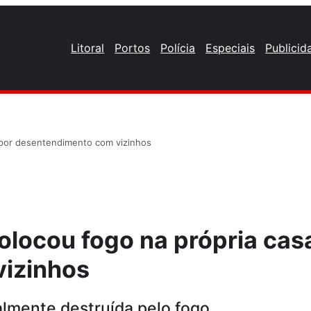
Litoral
Portos
Polícia
Especiais
Publicid
por desentendimento com vizinhos
locou fogo na própria cas
izinhos
talmente destruída pelo fogo