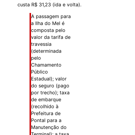
custa R$ 31,23 (ida e volta).
A passagem para
a Ilha do Mel é
composta pelo
valor da tarifa de
travessia
(determinada
pelo
Chamamento
Público
Estadual); valor
do seguro (pago
por trecho); taxa
de embarque
(recolhido à
Prefeitura de
Pontal para a
Manutenção do
Terminal); a taxa