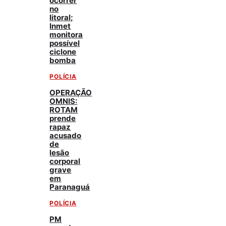
ocorrer
no
litoral;
Inmet
monitora
possível
ciclone
bomba
POLÍCIA
OPERAÇÃO
OMNIS:
ROTAM
prende
rapaz
acusado
de
lesão
corporal
grave
em
Paranaguá
POLÍCIA
PM