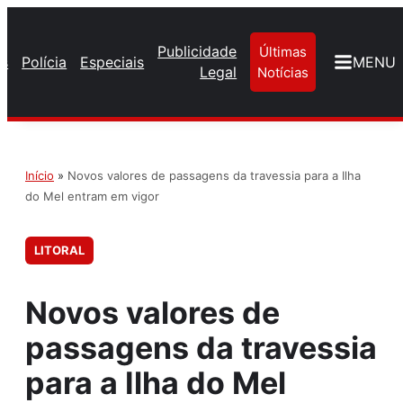
Publicidade
Últimas
os
Polícia
Especiais
MENU
Legal
Notícias
Início
»
Novos valores de passagens da travessia para a Ilha
do Mel entram em vigor
LITORAL
Novos valores de
passagens da travessia
para a Ilha do Mel