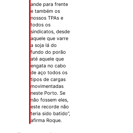
ande para frente
e também os
nossos TPAs e
todos os
sindicatos, desde
aquele que varre
a soja lá do
fundo do porão
até aquele que
engata no cabo
de aço todos os
tipos de cargas
movimentadas
neste Porto. Se
não fossem eles,
este recorde não
teria sido batido”,
afirma Roque.