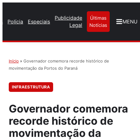
Publicidade
Últimas
os
Polícia
Especiais
MENU
Legal
Notícias
Início
»
Governador comemora recorde histórico de
movimentação da Portos do Paraná
INFRAESTRUTURA
Governador comemora
recorde histórico de
movimentação da