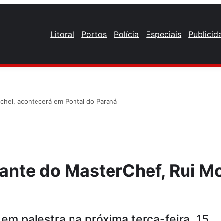
Litoral
Portos
Polícia
Especiais
Publicid
chel, acontecerá em Pontal do Paraná
nte do MasterChef, Rui Mo
em palestra na próxima terça-feira, 15