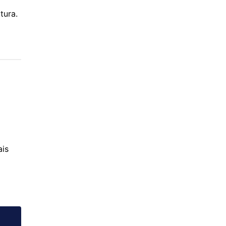
tura.
ais