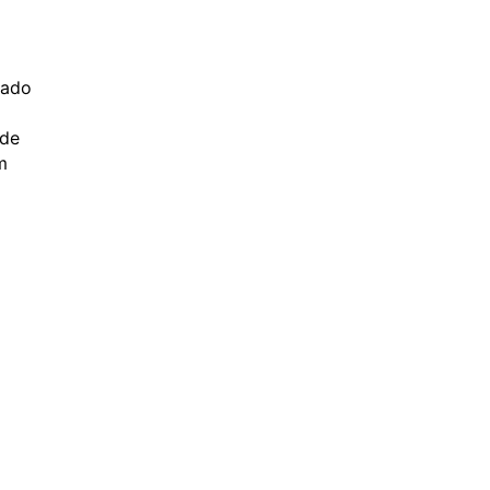
rado
 de
m