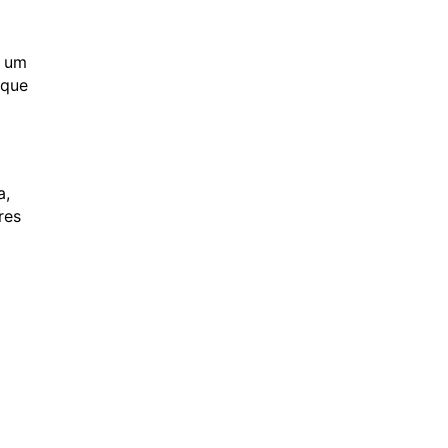
á um
 que
a,
res