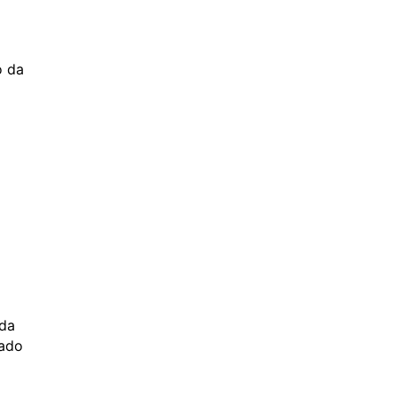
o da
 da
zado