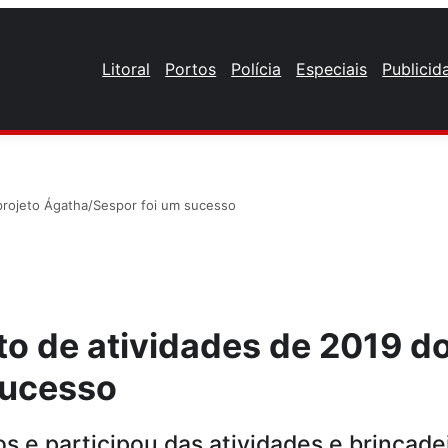
Litoral
Portos
Polícia
Especiais
Publicid
projeto Ágatha/Sespor foi um sucesso
to de atividades de 2019 do
sucesso
s e participou das atividades e brincade