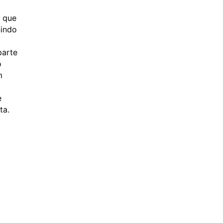
o que
nindo
parte
o
m
e
ta.