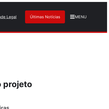
ade Legal
Últimas Notícias
MENU
 projeto
iras.