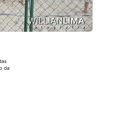
das
ão da