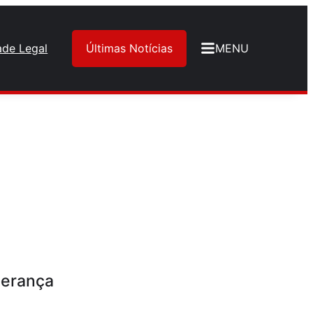
ade Legal
Últimas Notícias
MENU
perança