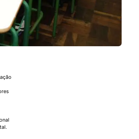
cação
ores
m
onal
al.