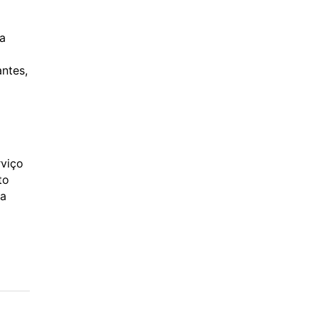
da
ntes,
rviço
to
ra