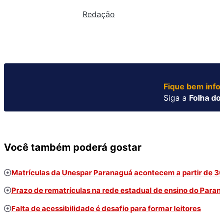
Redação
Fique bem inf
Siga a
Folha do
Você também poderá gostar
Matrículas da Unespar Paranaguá acontecem a partir de 30
Prazo de rematrículas na rede estadual de ensino do Para
Falta de acessibilidade é desafio para formar leitores