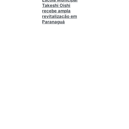
Takeshi Oishi
recebe ampla
revitalização em
Paranaguá