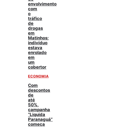
envolvimento
com
o
tráfico
de
drogas
em
Matinhos;
indivíduo
estava
enrolado
em
um
cobertor
ECONOMIA
Com
descontos
de
até
50%,
campanha
“Liquida
Paranaguá”
começa