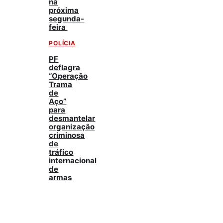
na
próxima
segunda-
feira
POLÍCIA
PF
deflagra
“Operação
Trama
de
Aço”
para
desmantelar
organização
criminosa
de
tráfico
internacional
de
armas