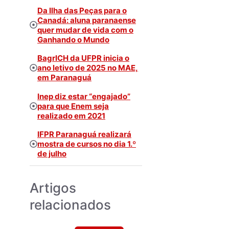
Da Ilha das Peças para o
Canadá: aluna paranaense
quer mudar de vida com o
Ganhando o Mundo
BagrICH da UFPR inicia o
ano letivo de 2025 no MAE,
em Paranaguá
Inep diz estar “engajado”
para que Enem seja
realizado em 2021
IFPR Paranaguá realizará
mostra de cursos no dia 1.º
de julho
Artigos
relacionados