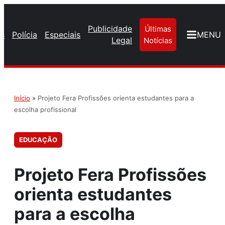
Publicidade
Últimas
os
Polícia
Especiais
MENU
Legal
Notícias
Início
»
Projeto Fera Profissões orienta estudantes para a
escolha profissional
EDUCAÇÃO
Projeto Fera Profissões
orienta estudantes
para a escolha