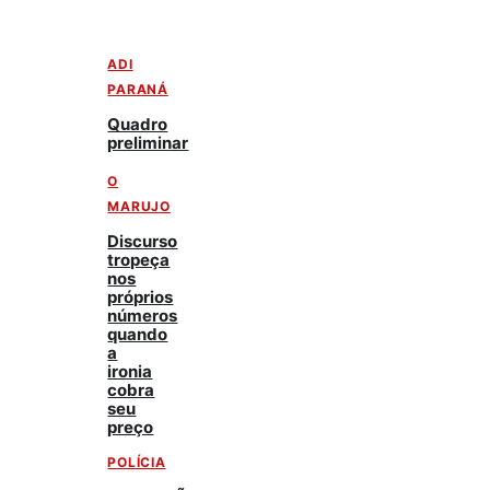
ADI
PARANÁ
Quadro
preliminar
O
MARUJO
Discurso
tropeça
nos
próprios
números
quando
a
ironia
cobra
seu
preço
POLÍCIA