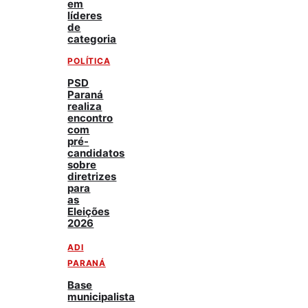
em
líderes
de
categoria
POLÍTICA
PSD
Paraná
realiza
encontro
com
pré-
candidatos
sobre
diretrizes
para
as
Eleições
2026
ADI
PARANÁ
Base
municipalista