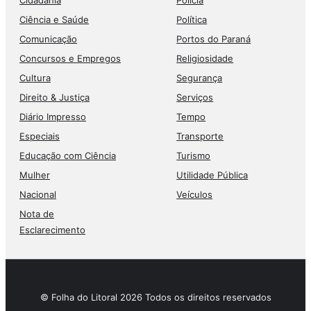
Ciência e Saúde
Política
Comunicação
Portos do Paraná
Concursos e Empregos
Religiosidade
Cultura
Segurança
Direito & Justiça
Serviços
Diário Impresso
Tempo
Especiais
Transporte
Educação com Ciência
Turismo
Mulher
Utilidade Pública
Nacional
Veículos
Nota de
Esclarecimento
© Folha do Litoral 2026 Todos os direitos reservados