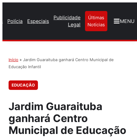
Publicidade
Últimas
os
Polícia
Especiais
MENU
Legal
Notícias
Início
»
Jardim Guaraituba ganhará Centro Municipal de
Educação Infantil
EDUCAÇÃO
Jardim Guaraituba
ganhará Centro
Municipal de Educação