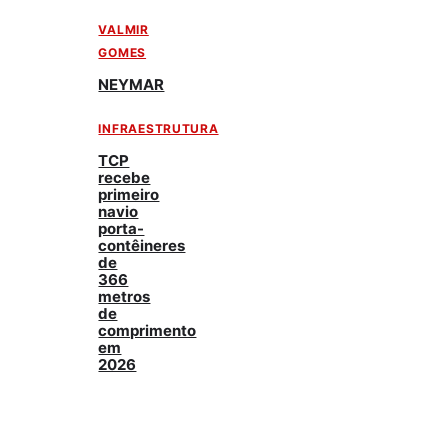
VALMIR
GOMES
NEYMAR
INFRAESTRUTURA
TCP
recebe
primeiro
navio
porta-
contêineres
de
366
metros
de
comprimento
em
2026