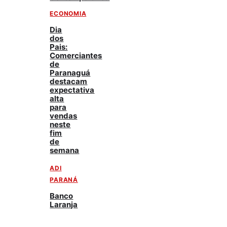
ECONOMIA
Dia
dos
Pais:
Comerciantes
de
Paranaguá
destacam
expectativa
alta
para
vendas
neste
fim
de
semana
ADI
PARANÁ
Banco
Laranja