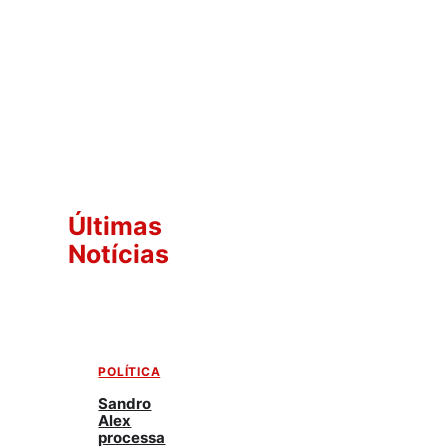
Últimas
Notícias
POLÍTICA
Sandro
Alex
processa