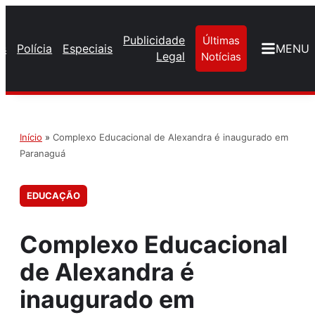
Publicidade
Últimas
os
Polícia
Especiais
MENU
Legal
Notícias
Início
»
Complexo Educacional de Alexandra é inaugurado em
Paranaguá
EDUCAÇÃO
Complexo Educacional
de Alexandra é
inaugurado em