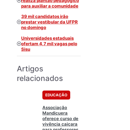
realiza plantão pedagógico
para auxiliar a comunidade
39 mil candidatos irão
prestar vestibular da UFPR
no domingo
Universidades estaduais
ofertam 4,7 mil vagas pelo
Sisu
Artigos
relacionados
EDUCAÇÃO
Associação
Mandicuera
oferece curso de
vivência caiçara
para professores