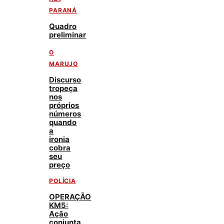
PARANÁ
Quadro
preliminar
O
MARUJO
Discurso
tropeça
nos
próprios
números
quando
a
ironia
cobra
seu
preço
POLÍCIA
OPERAÇÃO
KM5:
Ação
conjunta