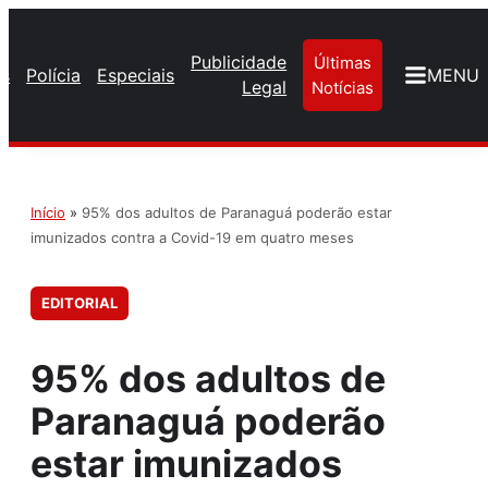
Publicidade
Últimas
os
Polícia
Especiais
MENU
Legal
Notícias
Início
»
95% dos adultos de Paranaguá poderão estar
imunizados contra a Covid-19 em quatro meses
EDITORIAL
95% dos adultos de
Paranaguá poderão
estar imunizados