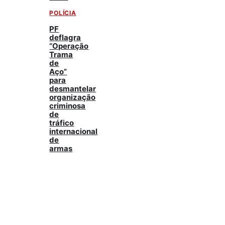
POLÍCIA
PF
deflagra
“Operação
Trama
de
Aço”
para
desmantelar
organização
criminosa
de
tráfico
internacional
de
armas