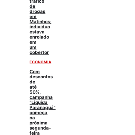
tráfico
de
drogas
em
Matinhos;
indivíduo
estava
enrolado
em
um
cobertor
ECONOMIA
Com
descontos
de
até
50%,
campanha
“Liquida
Paranaguá”
começa
na
próxima
segunda-
feira