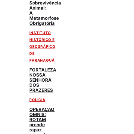
Sobrevivência
Animal:
A
Metamorfose
Obrigatória
INSTITUTO
HISTÓRICO E
GEOGRÁFICO
DE
PARANAGUÁ
FORTALEZA
NOSSA
SENHORA
DOS
PRAZERES
POLÍCIA
OPERAÇÃO
OMNIS:
ROTAM
prende
rapaz