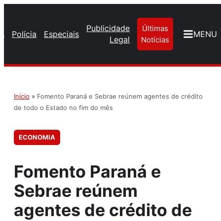
Publicidade
Últimas
os
Polícia
Especiais
MENU
Legal
Notícias
Início
»
Fomento Paraná e Sebrae reúnem agentes de crédito
de todo o Estado no fim do mês
ECONOMIA
Fomento Paraná e
Sebrae reúnem
agentes de crédito de