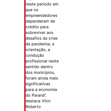
neste período em
que os
empreendedores
dependeram de
crédito para
sobreviver aos
desafios da crise
da pandemia, a
orientação, a
condução
profissional neste
sentido dentro
dos municípios,
foram ainda mais
significativas
para a economia
do Paraná”,
destaca Vitor
Roberto