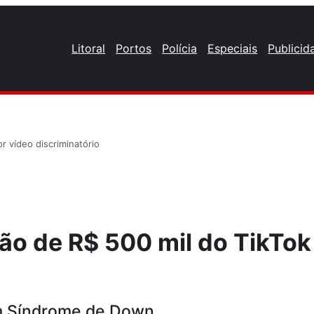
Litoral
Portos
Polícia
Especiais
Publicid
r vídeo discriminatório
o de R$ 500 mil do TikTok
om Síndrome de Down