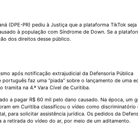
raná (DPE-PR) pediu à Justiça que a plataforma TikTok seja
causado à população com Síndrome de Down. Se a platafo
ão dos direitos desse público.
smo após notificação extrajudicial da Defensoria Pública
te português faz uma “piada” sobre o lançamento de uma e
tramita na 4.ª Vara Cível de Curitiba.
do a pagar R$ 60 mil pelo dano causado. Na época, um g
am em Curitiba classificou o vídeo como discriminatório 
al, para solicitar assistência jurídica. Os pedidos da Defen
da a retirada do vídeo do ar, por meio de um aditamento.