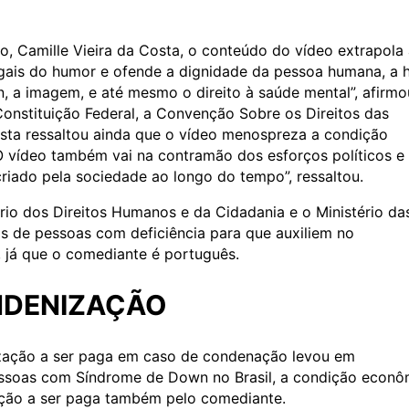
, Camille Vieira da Costa, o conteúdo do vídeo extrapola
egais do humor e ofende a dignidade da pessoa humana, a 
 a imagem, e até mesmo o direito à saúde mental”, afirmo
Constituição Federal, a Convenção Sobre os Direitos das
Costa ressaltou ainda que o vídeo menospreza a condição
O vídeo também vai na contramão dos esforços políticos e
criado pela sociedade ao longo do tempo”, ressaltou.
io dos Direitos Humanos e da Cidadania e o Ministério da
os de pessoas com deficiência para que auxiliem no
 já que o comediante é português.
NDENIZAÇÃO
ização a ser paga em caso de condenação levou em
essoas com Síndrome de Down no Brasil, a condição econô
zação a ser paga também pelo comediante.