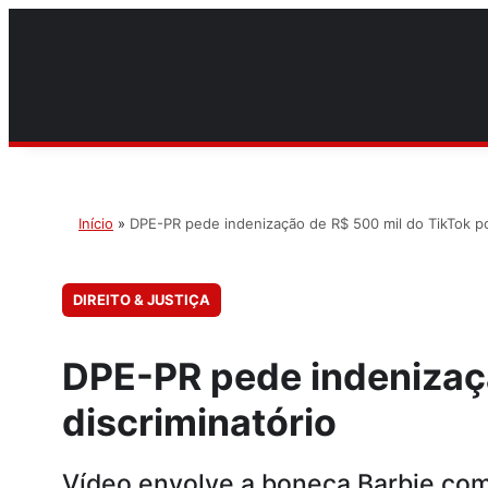
Início
»
DPE-PR pede indenização de R$ 500 mil do TikTok po
DIREITO & JUSTIÇA
DPE-PR pede indenizaçã
discriminatório
Vídeo envolve a boneca Barbie c