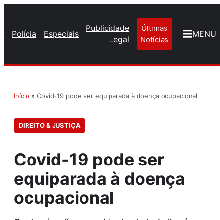
Publicidade
Últimas
os
Polícia
Especiais
MENU
Legal
Notícias
Início
»
Covid-19 pode ser equiparada à doença ocupacional
DIREITO & JUSTIÇA
Covid-19 pode ser
equiparada à doença
ocupacional