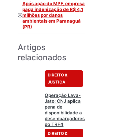
Após ação do MPF, empresa
paga indenização de R$ 4,1
milhões por danos
ambientais em Paranaguá
(PR)
Artigos
relacionados
DIREITO &
JUSTIÇA
Operação Lava-
Jato: CNJ aplica
pena de
disponibilidade a
desembargadores
do TRF4
DIREITO &