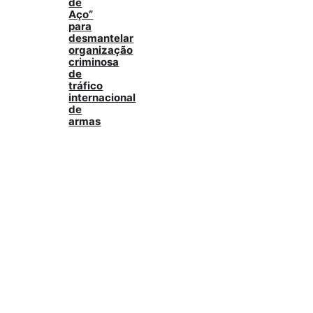
de
Aço”
para
desmantelar
organização
criminosa
de
tráfico
internacional
de
armas