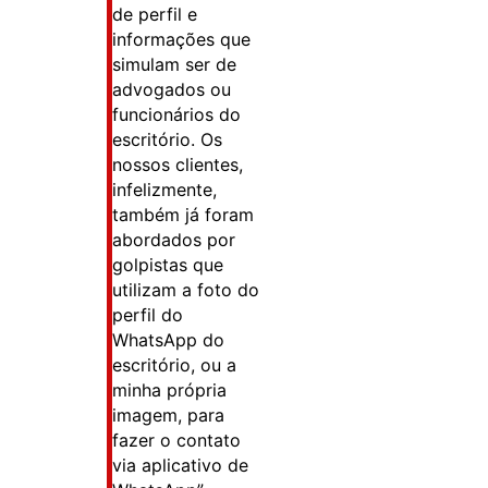
de perfil e
informações que
simulam ser de
advogados ou
funcionários do
escritório. Os
nossos clientes,
infelizmente,
também já foram
abordados por
golpistas que
utilizam a foto do
perfil do
WhatsApp do
escritório, ou a
minha própria
imagem, para
fazer o contato
via aplicativo de