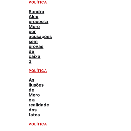
POLÍTICA
Sandro
Alex
processa
Moro
por
acusações
sem
provas
de
caixa
2
POLÍTICA
As
ilusões
de
Moro
e a
realidade
dos
fatos
POLÍTICA