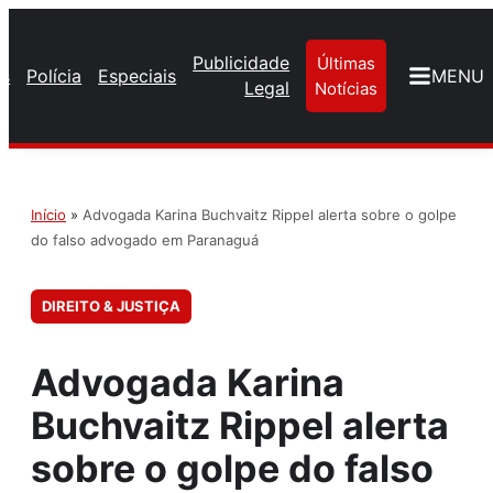
Publicidade
Últimas
os
Polícia
Especiais
MENU
Legal
Notícias
Início
»
Advogada Karina Buchvaitz Rippel alerta sobre o golpe
do falso advogado em Paranaguá
DIREITO & JUSTIÇA
Advogada Karina
Buchvaitz Rippel alerta
sobre o golpe do falso