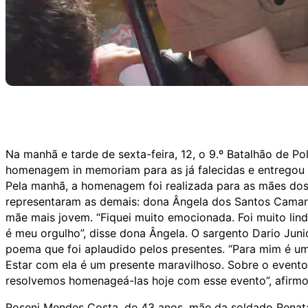
Na manhã e tarde de sexta-feira, 12, o 9.º Batalhão de Po
homenagem in memoriam para as já falecidas e entregou
Pela manhã, a homenagem foi realizada para as mães dos 
representaram as demais: dona Ângela dos Santos Camargo
mãe mais jovem. “Fiquei muito emocionada. Foi muito lin
é meu orgulho”, disse dona Ângela. O sargento Dario J
poema que foi aplaudido pelos presentes. “Para mim é uma
Estar com ela é um presente maravilhoso. Sobre o evento,
resolvemos homenageá-las hoje com esse evento”, afirmo
Roseni Mendes Costa, de 43 anos, mãe da soldado Renata