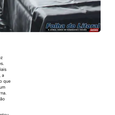
ez
s.
iais
 a
ho que
 um
rna.
tão
ontou