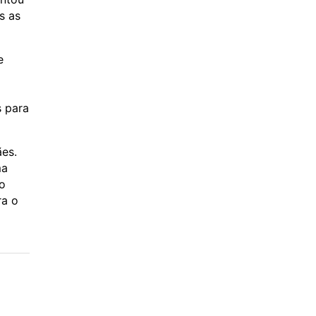
s as
e
s para
es.
ma
ão
ra o