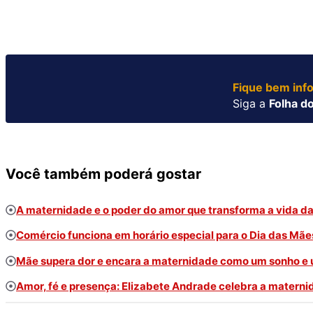
Fique bem inf
Siga a
Folha do
Você também poderá gostar
A maternidade e o poder do amor que transforma a vida da
Comércio funciona em horário especial para o Dia das Mãe
Mãe supera dor e encara a maternidade como um sonho e
Amor, fé e presença: Elizabete Andrade celebra a matern