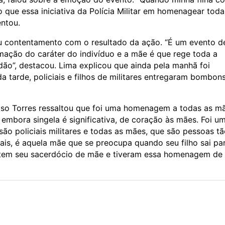
que essa iniciativa da Polícia Militar em homenagear toda
ntou.
u contentamento com o resultado da ação. “É um evento d
rmação do caráter do indivíduo e a mãe é que rege toda a
ão”, destacou. Lima explicou que ainda pela manhã foi
 tarde, policiais e filhos de militares entregaram bombon
so Torres ressaltou que foi uma homenagem a todas as mã
embora singela é significativa, de coração às mães. Foi u
ão policiais militares e todas as mães, que são pessoas t
ais, é aquela mãe que se preocupa quando seu filho sai pa
o, tem seu sacerdócio de mãe e tiveram essa homenagem de