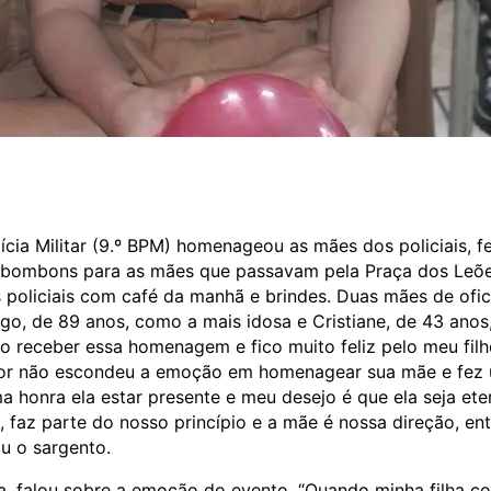
lícia Militar (9.º BPM) homenageou as mães dos policiais, f
 bombons para as mães que passavam pela Praça dos Leõe
policiais com café da manhã e brindes. Duas mães de ofic
, de 89 anos, como a mais idosa e Cristiane, de 43 anos,
do receber essa homenagem e fico muito feliz pelo meu fil
unior não escondeu a emoção em homenagear sua mãe e fez
 honra ela estar presente e meu desejo é que ela seja ete
 faz parte do nosso princípio e a mãe é nossa direção, en
u o sargento.
, falou sobre a emoção do evento. “Quando minha filha c