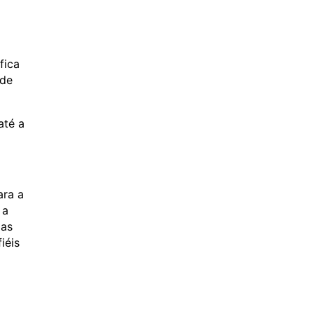
fica
 de
até a
ara a
 a
Mas
iéis