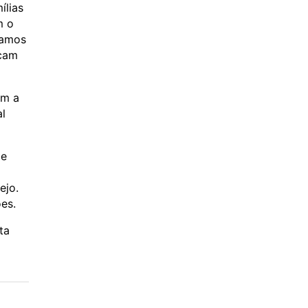
ílias
m o
íamos
icam
am a
l
 e
ejo.
es.
ta