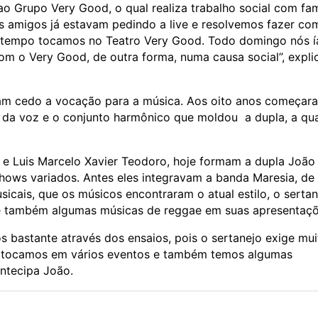
o Grupo Very Good, o qual realiza trabalho social com fam
s amigos já estavam pedindo a live e resolvemos fazer co
o tempo tocamos no Teatro Very Good. Todo domingo nós 
com o Very Good, de outra forma, numa causa social”, expl
am cedo a vocação para a música. Aos oito anos começar
 da voz e o conjunto harmônico que moldou a dupla, a qua
 e Luis Marcelo Xavier Teodoro, hoje formam a dupla João
hows variados. Antes eles integravam a banda Maresia, de
icais, que os músicos encontraram o atual estilo, o sertan
o e também algumas músicas de reggae em suas apresentaçõ
s bastante através dos ensaios, pois o sertanejo exige mui
já tocamos em vários eventos e também temos algumas
ntecipa João.