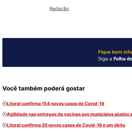
Redação
Fique bem inf
Siga a
Folha do
Você também poderá gostar
Litoral confirma 154 novos casos de Covid-19
Agilidade nas entregas de vacinas aos municípios ajudou 
Litoral confirma 20 novos casos de Covid-19 e um óbito