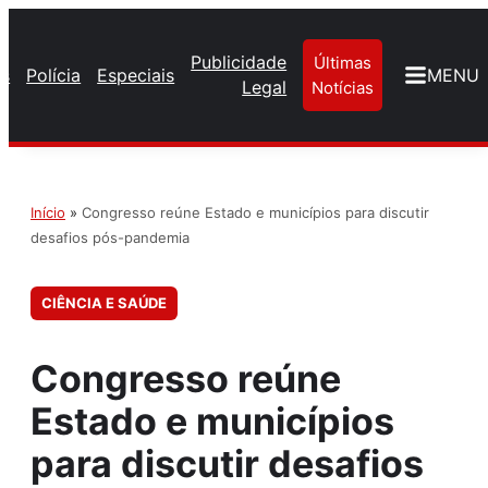
Publicidade
Últimas
os
Polícia
Especiais
MENU
Legal
Notícias
Início
»
Congresso reúne Estado e municípios para discutir
desafios pós-pandemia
CIÊNCIA E SAÚDE
Congresso reúne
Estado e municípios
para discutir desafios