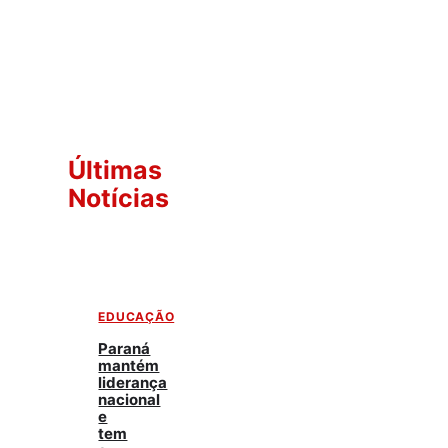
Últimas
Notícias
EDUCAÇÃO
Paraná
mantém
liderança
nacional
e
tem