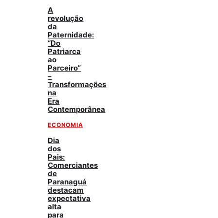
A
revolução
da
Paternidade:
“Do
Patriarca
ao
Parceiro”
–
Transformações
na
Era
Contemporânea
ECONOMIA
Dia
dos
Pais:
Comerciantes
de
Paranaguá
destacam
expectativa
alta
para