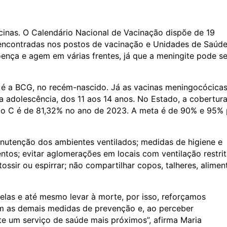
cinas. O Calendário Nacional de Vacinação dispõe de 19
 encontradas nos postos de vacinação e Unidades de Saúd
ença e agem em várias frentes, já que a meningite pode se
a é a BCG, no recém-nascido. Já as vacinas meningocócica
a adolescência, dos 11 aos 14 anos. No Estado, a cobertur
go C é de 81,32% no ano de 2023. A meta é de 90% e 95% 
tenção dos ambientes ventilados; medidas de higiene e
os; evitar aglomerações em locais com ventilação restrit
 tossir ou espirrar; não compartilhar copos, talheres, alimen
elas e até mesmo levar à morte, por isso, reforçamos
om as demais medidas de prevenção e, ao perceber
e um serviço de saúde mais próximos”, afirma Maria