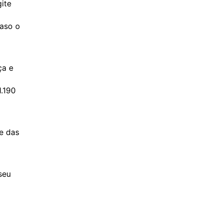
ite
caso o
ça e
.190
e das
seu