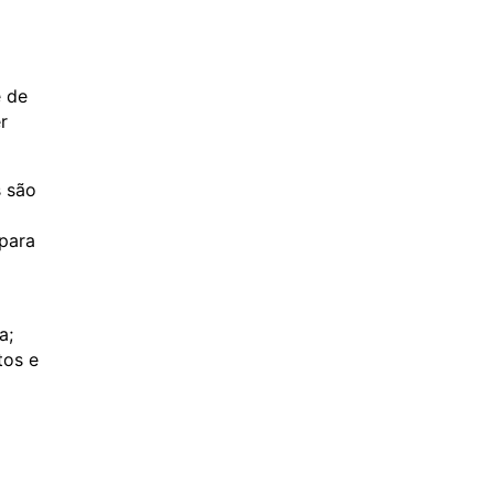
e de
r
s são
a
para
a;
tos e