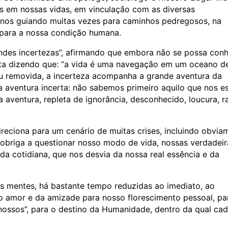
s em nossas vidas, em vinculação com as diversas
nos guiando muitas vezes para caminhos pedregosos, na
 para a nossa condição humana.
andes incertezas”, afirmando que embora não se possa con
leta dizendo que: “a vida é uma navegação em um oceano d
 ou removida, a incerteza acompanha a grande aventura da
a aventura incerta: não sabemos primeiro aquilo que nos e
ventura, repleta de ignorância, desconhecido, loucura, r
ireciona para um cenário de muitas crises, incluindo obvia
s obriga a questionar nosso modo de vida, nossas verdadeir
da cotidiana, que nos desvia da nossa real essência e da
as mentes, há bastante tempo reduzidas ao imediato, ao
 do amor e da amizade para nosso florescimento pessoal, pa
nossos”, para o destino da Humanidade, dentro da qual ca