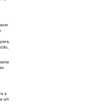
hecer
e
spera,
azão,
mente
as
ra a
da um