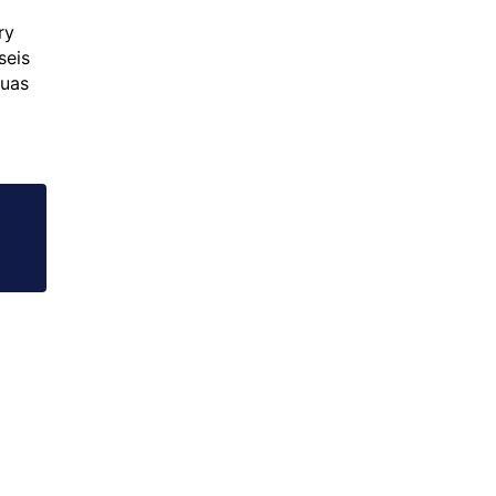
ry
seis
Suas