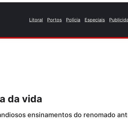
Litoral
Portos
Polícia
Especiais
Publicid
za da vida
ndiosos ensinamentos do renomado antro