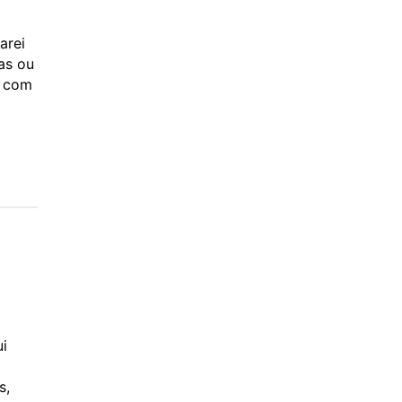
arei
as ou
i com
ui
s,