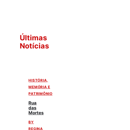
Últimas
Notícias
HISTÓRIA,
MEMÓRIA E
PATRIMÔNIO
Rua
das
Mortes
BY
REGINA