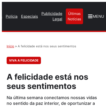
Publicidade
Últimas
os
Polícia
Especiais
MENU
Legal
Notícias
Início
»
A felicidade está nos seus sentimentos
VIVA A FELICIDADE
A felicidade está nos
seus sentimentos
Na última semana conectamos nossas vidas
no sentido da paz interior, de oportunizar a