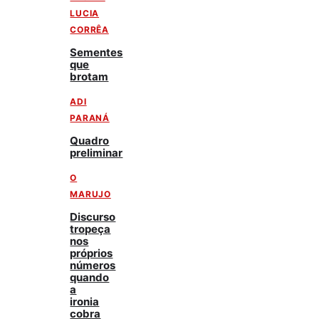
LUCIA
CORRÊA
Sementes
que
brotam
ADI
PARANÁ
Quadro
preliminar
O
MARUJO
Discurso
tropeça
nos
próprios
números
quando
a
ironia
cobra