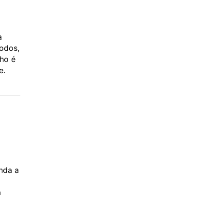
a
todos,
nho é
e.
anda a
a