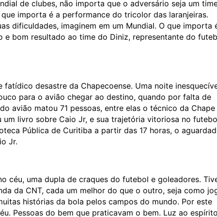
undial de clubes, não importa que o adversário seja um tim
que importa é a performance do tricolor das laranjeiras.
uas dificuldades, imaginem em um Mundial. O que importa 
o e bom resultado ao time do Diniz, representante do futeb
le fatídico desastre da Chapecoense. Uma noite inesquecíve
ouco para o avião chegar ao destino, quando por falta de
do avião matou 71 pessoas, entre elas o técnico da Chape
m livro sobre Caio Jr, e sua trajetória vitoriosa no futebo
ioteca Pública de Curitiba a partir das 17 horas, o aguarda
o Jr.
 no céu, uma dupla de craques do futebol e goleadores. Tiv
nda da CNT, cada um melhor do que o outro, seja como jo
muitas histórias da bola pelos campos do mundo. Por este
 céu. Pessoas do bem que praticavam o bem. Luz ao espírit