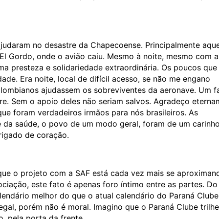
judaram no desastre da Chapecoense. Principalmente aque
l Gordo, onde o avião caiu. Mesmo à noite, mesmo com a
ma presteza e solidariedade extraordinária. Os poucos que
de. Era noite, local de difícil acesso, se não me engano
colombianos ajudassem os sobreviventes da aeronave. Um f
stre. Sem o apoio deles não seriam salvos. Agradeço etern
e foram verdadeiros irmãos para nós brasileiros. As
te da saúde, o povo de um modo geral, foram de um carinh
rigado de coração.
 que o projeto com a SAF está cada vez mais se aproximan
ciação, este fato é apenas foro íntimo entre as partes. Do
alendário melhor do que o atual calendário do Paraná Clube
egal, porém não é moral. Imagino que o Paraná Clube trilhe
o, pela porta da frente.