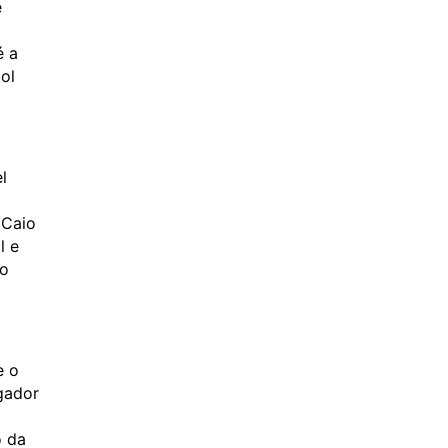
e
é a
ol
l
 Caio
l e
do
e o
gador
o da