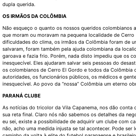
dupla querida.
OS IRMÃOS DA COLÔMBIA
Não esqueço o quanto os nossos queridos colombianos a
que moram ou moravam na pequena localidade de Cerro E
dificuldades do clima, os irmãos da Colômbia foram de u
salvaram, foram também pela ajuda colombiana da localida
garoava e fazia frio. Porém, nada disto impediu que os 
inesquecível. Eles ajudaram salvar seis pessoas do desa
os colombianos de Cerro El Gordo e todos da Colômbia qu
autoridades, os funcionários públicos, os médicos e gen
inesquecível. Ao povo da “nossa” Colômbia um eterno ob
PARANÁ CLUBE
As notícias do tricolor da Vila Capanema, nos dão conta
sua reta final. Claro nós não sabemos os detalhes da nego
eu sei, existe a possibilidade de adquirir um clube com c
não, acho uma medida injusta se tal acontecer. Pode ser l
caminho da volta à elite do futebol paranaense e brasileir