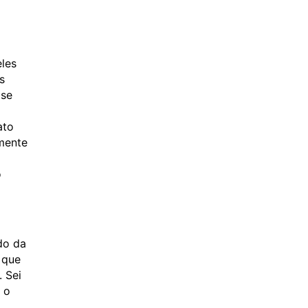
les
s
 se
ato
amente
o
do da
 que
. Sei
 o