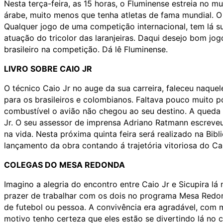
Nesta terça-feira, as 15 horas, o Fluminense estreia no m
árabe, muito menos que tenha atletas de fama mundial. O 
Qualquer jogo de uma competição internacional, tem lá s
atuação do tricolor das laranjeiras. Daqui desejo bom jog
brasileiro na competição. Dá lê Fluminense.
LIVRO SOBRE CAIO JR
O técnico Caio Jr no auge da sua carreira, faleceu naque
para os brasileiros e colombianos. Faltava pouco muito p
combustível o avião não chegou ao seu destino. A queda 
Jr. O seu assessor de imprensa Adriano Ratmann escreveu u
na vida. Nesta próxima quinta feira será realizado na Bibl
lançamento da obra contando á trajetória vitoriosa do Cai
COLEGAS DO MESA REDONDA
Imagino a alegria do encontro entre Caio Jr e Sicupira lá
prazer de trabalhar com os dois no programa Mesa Redo
de futebol ou pessoa. A convivência era agradável, com 
motivo tenho certeza que eles estão se divertindo lá no