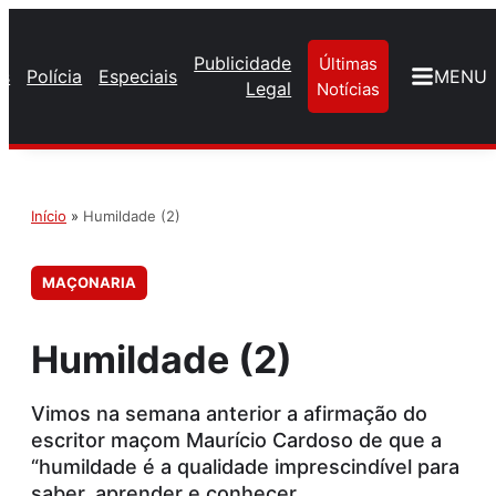
Publicidade
Últimas
os
Polícia
Especiais
MENU
Legal
Notícias
Início
»
Humildade (2)
MAÇONARIA
Humildade (2)
Vimos na semana anterior a afirmação do
escritor maçom Maurício Cardoso de que a
“humildade é a qualidade imprescindível para
saber, aprender e conhecer