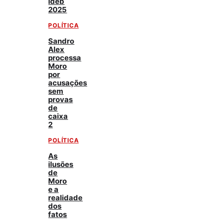
Ideb
2025
POLÍTICA
Sandro
Alex
processa
Moro
por
acusações
sem
provas
de
caixa
2
POLÍTICA
As
ilusões
de
Moro
e a
realidade
dos
fatos