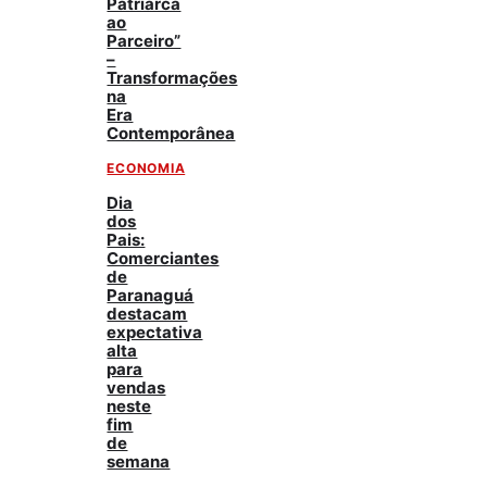
Patriarca
ao
Parceiro”
–
Transformações
na
Era
Contemporânea
ECONOMIA
Dia
dos
Pais:
Comerciantes
de
Paranaguá
destacam
expectativa
alta
para
vendas
neste
fim
de
semana