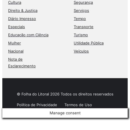
Cultura
Segurança
Direito & Justiça
Serviços
Diário Impresso
Tempo
Especiais
Transporte
Educação com Ciência
Turismo
Mulher
Utilidade Pública
Nacional
Veículos
Nota de
Esclarecimento
© Folha do Litoral 2026 Todos os direitos reservados
Política de Privacidade
Termos de Uso
Manage consent