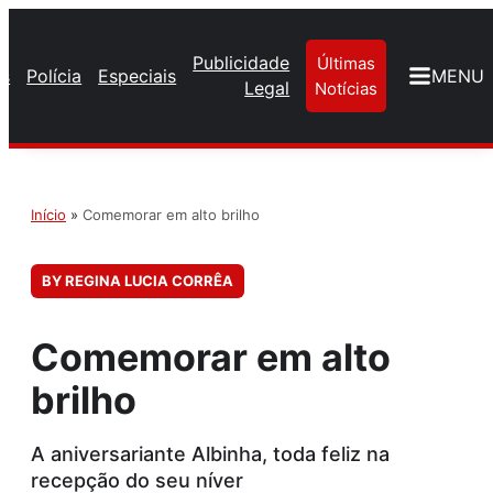
Publicidade
Últimas
os
Polícia
Especiais
MENU
Legal
Notícias
Início
»
Comemorar em alto brilho
BY REGINA LUCIA CORRÊA
Comemorar em alto
brilho
A aniversariante Albinha, toda feliz na
recepção do seu níver