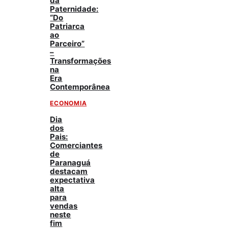
da
Paternidade:
“Do
Patriarca
ao
Parceiro”
–
Transformações
na
Era
Contemporânea
ECONOMIA
Dia
dos
Pais:
Comerciantes
de
Paranaguá
destacam
expectativa
alta
para
vendas
neste
fim