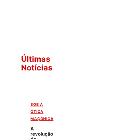
Últimas
Notícias
SOB A
ÓTICA
MAÇÔNICA
A
revolução