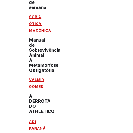
de
semana
SOB A
ÓTICA
MAÇÔNICA
Manual
de
Sobrevivência
Animal:
A
Metamorfose
Obrigatória
VALMIR
GOMES
A
DERROTA
DO
ATHLETICO
ADI
PARANÁ