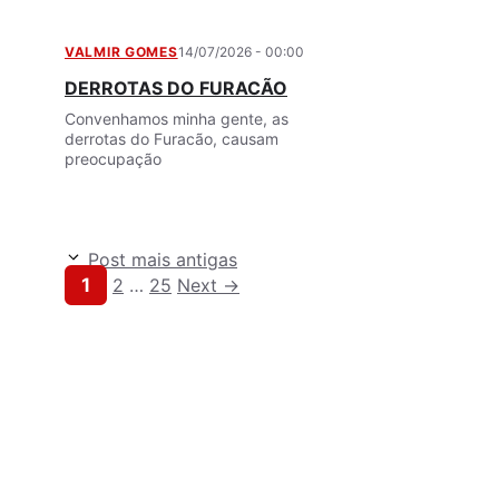
VALMIR GOMES
14/07/2026 - 00:00
DERROTAS DO FURACÃO
Convenhamos minha gente, as
derrotas do Furacão, causam
preocupação
Post mais antigas
Page
Page
Page
1
2
…
25
Next
→