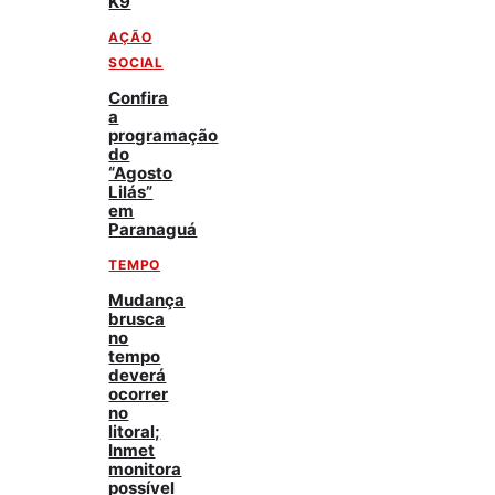
K9
AÇÃO
SOCIAL
Confira
a
programação
do
“Agosto
Lilás”
em
Paranaguá
TEMPO
Mudança
brusca
no
tempo
deverá
ocorrer
no
litoral;
Inmet
monitora
possível