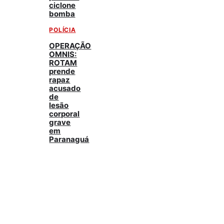
ciclone
bomba
POLÍCIA
OPERAÇÃO
OMNIS:
ROTAM
prende
rapaz
acusado
de
lesão
corporal
grave
em
Paranaguá