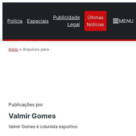
Publicidade
Últimas
os
Polícia
Especiais
MENU
Legal
Notícias
Início
»
Arquivos para
Publicações por
Valmir Gomes
Valmir Gomes é colunista esportivo