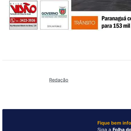
Redação
Fique bem inf
Siga a
Folha do