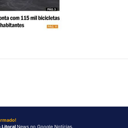
ormado!
 Litoral
News no Google Notícias.